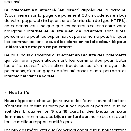
sécurisé.
Le paiement est effectué "en direct" auprès de la banque.
(Vous verrez sur la page de paiement CB un cadenas en bas
de votre page web indiquant une sécurisation de type
HTTPS
),
ce cadenas vous indique que les communications entre votre
navigateur internet et le site web de paiement sont sûres:
personne ne peut les espionner, et personne ne peut trafiquer
les communications,
vous êtes donc en totale sécurité pour
utiliser votre moyen de paiement
.
De plus, nous disposons d'un expert en sécurité des paiements
qui vérifiera systématiquement les commandes pour éviter
toute "tentatives" d'utilisation frauduleuses d'un moyen de
paiements, c'est un gage de sécurité absolue dont peu de sites
internet peuvent se vanter!
4. Nos tarifs
Nous négocions chaque jours avec des fournisseurs et tentons
d'obtenir les meilleurs tarifs pour nos bijoux et parures, que ce
soit des
bijoux en or 9 ou 18 carats
, des
bijoux or pour
femmes
et hommes, des
bijoux enfants or
, notre but est avant
tout le meilleur rapport qualité / prix.
Les prix des métaux tel que l'or varient chaque jour, nous tentons