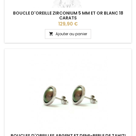
BOUCLE D'OREILLE ZIRCONIUM 5 MM ET OR BLANC 18
CARATS
Prix
129,90 €
Ajouter au panier

BOUCLES D'OREILLES ARGENT ET DEMI-PERLE DE TAHITI