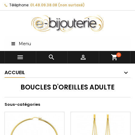
Téléphone:
01.48.09.38.08 (non surtaxé)
Menu
0



shopping_cart
ACCUEIL
BOUCLES D'OREILLES ADULTE
Sous-catégories