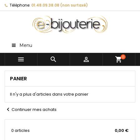
Téléphone:
01.48.09.38.08 (non surtaxé)
Menu
0



shopping_cart
PANIER
Il n'y a plus d'articles dans votre panier
chevron_left
Continuer mes achats
0 articles
0,00 €