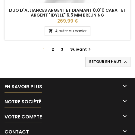
DUO D'ALLIANCES ARGENT ET DIAMANT 0,010 CARAT ET
ARGENT "IDYLLE" 6,5 MM BREUNING
Prix
269,99 €
Ajouter au panier

1
2
3
Suivant

RETOUR EN HAUT


EN SAVOIR PLUS

NOTRE SOCIÉTÉ

VOTRE COMPTE

CONTACT