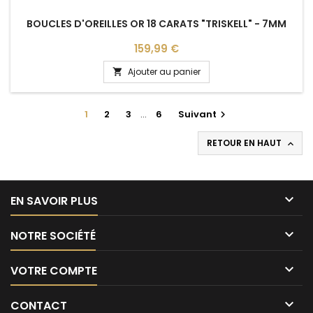
BOUCLES D'OREILLES OR 18 CARATS "TRISKELL" - 7MM
Prix
159,99 €
Ajouter au panier

1
2
3
…
6
Suivant

RETOUR EN HAUT


EN SAVOIR PLUS

NOTRE SOCIÉTÉ

VOTRE COMPTE

CONTACT