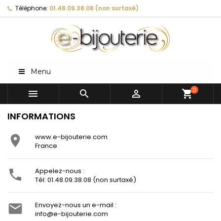
Téléphone:
01.48.09.38.08 (non surtaxé)
Menu
0



shopping_cart
INFORMATIONS
www.e-bijouterie.com

France
Appelez-nous :

Tél: 01.48.09.38.08 (non surtaxé)
Envoyez-nous un e-mail :

info@e-bijouterie.com