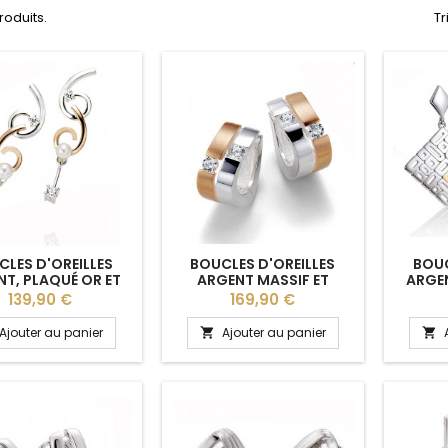
produits.
Tr
LES D'OREILLES
BOUCLES D'OREILLES
BOUC
T, PLAQUÉ OR ET
ARGENT MASSIF ET
ARGEN
LES DE CHINE ET
PLAQUÉ OR ET
JA
Prix
Prix
139,90 €
169,90 €
ONIUMS BREUNING
ZIRCONIUMS BREUNING
Ajouter au panier
Ajouter au panier

