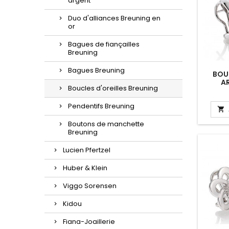
argent
Duo d'alliances Breuning en
or
Bagues de fiançailles
Breuning
Bagues Breuning
BOUC
A
Boucles d'oreilles Breuning
Pendentifs Breuning

Boutons de manchette
Breuning
Lucien Pfertzel
Huber & Klein
Viggo Sorensen
Kidou
Fiana-Joaillerie