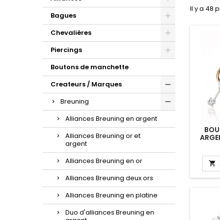
d'oreilles or et zirconium.
la sublime maille gourmette.
croix à porter au quotidien.
Il y a 48 
Bagues
Chevalières
Piercings
Boutons de manchette
Createurs / Marques
Breuning
Alliances Breuning en argent
BOUC
Alliances Breuning or et
ARGEN
argent
PER
ZIRC
Alliances Breuning en or

Alliances Breuning deux ors
Alliances Breuning en platine
Duo d'alliances Breuning en