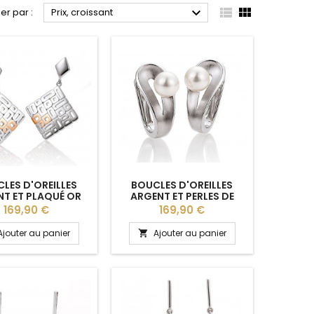



ier par :
Prix, croissant
LES D'OREILLES
BOUCLES D'OREILLES
T ET PLAQUÉ OR
ARGENT ET PERLES DE
UNE BREUNING
CULTURE BREUNING
Prix
Prix
169,90 €
169,90 €
Ajouter au panier
Ajouter au panier
