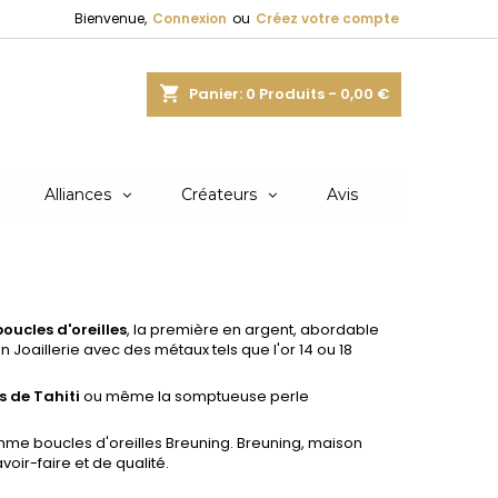
Bienvenue,
Connexion
ou
Créez votre compte
shopping_cart
Panier:
0
Produits - 0,00 €
Alliances
Créateurs
Avis
boucles d'oreilles
, la première en argent, abordable
n Joaillerie avec des métaux tels que l'or 14 ou 18
s de Tahiti
ou même la somptueuse perle
 gamme boucles d'oreilles Breuning. Breuning, maison
voir-faire et de qualité.