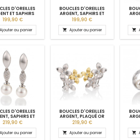
LES D'OREILLES
BOUCLES D'OREILLES
BOUC
ENT ET SAPHIRS
ARGENT, SAPHIRS ET
ARGE
BREUNING
PERLES DE CULTURE
JAU
Prix
Prix
199,90 €
199,90 €
BREUNING
BLA
Ajouter au panier
Ajouter au panier


LES D'OREILLES
BOUCLES D'OREILLES
BOUC
ENT, SAPHIRS ET
ARGENT, PLAQUÉ OR
ARGE
LES DE CULTURE
JAUNE ET SAPHIRS
PER
Prix
Prix
219,90 €
219,90 €
BREUNING
BLANCS BREUNING
Ajouter au panier
Ajouter au panier

