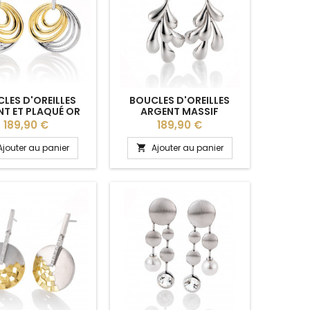
LES D'OREILLES
BOUCLES D'OREILLES
T ET PLAQUÉ OR
ARGENT MASSIF
UNE BREUNING
BREUNING
Prix
Prix
189,90 €
189,90 €
Ajouter au panier
Ajouter au panier
