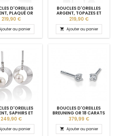
LES D'OREILLES
BOUCLES D'OREILLES
NT, PLAQUÉ OR
ARGENT, TOPAZES ET
NE ET SAPHIRS
PERLES DE CULTURE
Prix
Prix
219,90 €
219,90 €
NCS BREUNING
BREUNING
Ajouter au panier
Ajouter au panier

LES D'OREILLES
BOUCLES D'OREILLES
NT, SAPHIRS ET
BREUNING OR 18 CARATS
LES DE CULTURE
ET DIAMANT
Prix
Prix
249,90 €
379,99 €
BREUNING
Ajouter au panier
Ajouter au panier
