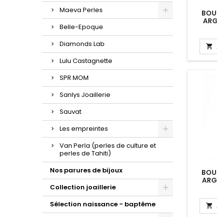
Maeva Perles
BOUC
ARG
Belle-Epoque
Diamonds Lab

Lulu Castagnette
SPR MOM
Sanlys Joaillerie
Sauvat
Les empreintes
Van Perla (perles de culture et
perles de Tahiti)
Nos parures de bijoux
BOUC
ARG
Collection joaillerie
PER
Sélection naissance - baptême
