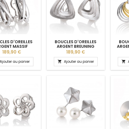
LES D'OREILLES
BOUCLES D'OREILLES
BOUC
RGENT MASSIF
ARGENT BREUNING
ARGEN
BREUNING
JA
Prix
Prix
189,90 €
189,90 €
Ajouter au panier
Ajouter au panier

