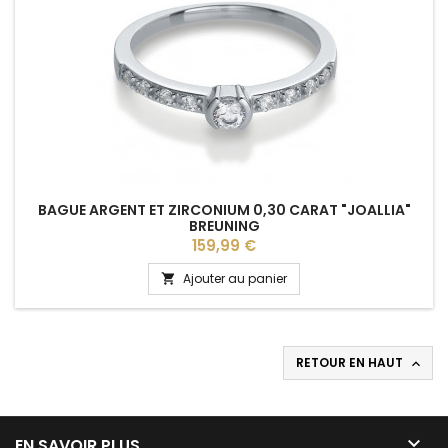
BAGUE ARGENT ET ZIRCONIUM 0,30 CARAT "JOALLIA"
BREUNING
Prix
159,99 €
Ajouter au panier

RETOUR EN HAUT


EN SAVOIR PLUS