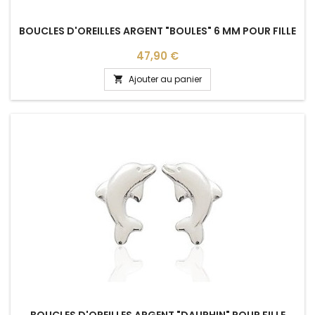
BOUCLES D'OREILLES ARGENT "BOULES" 6 MM POUR FILLE
Prix
47,90 €
Ajouter au panier

BOUCLES D'OREILLES ARGENT "DAUPHIN" POUR FILLE