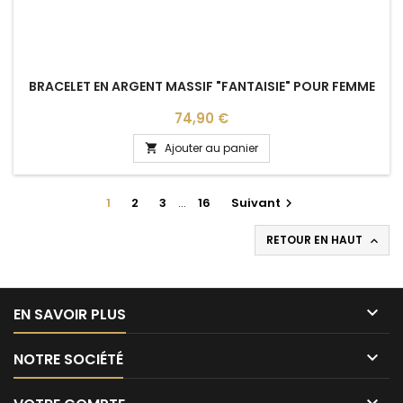
BRACELET EN ARGENT MASSIF "FANTAISIE" POUR FEMME
Prix
74,90 €
Ajouter au panier

1
2
3
…
16
Suivant

RETOUR EN HAUT


EN SAVOIR PLUS

NOTRE SOCIÉTÉ
