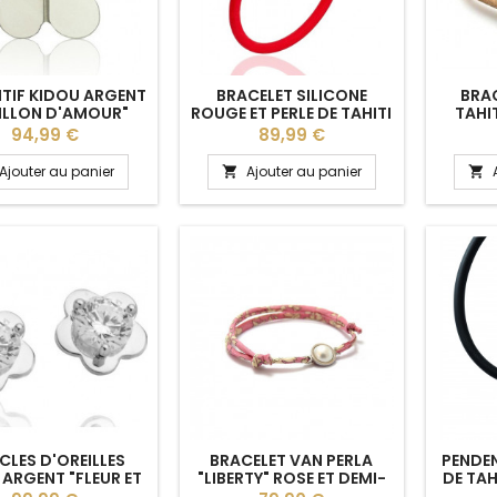
TIF KIDOU ARGENT
BRACELET SILICONE
BRAC
ILLON D'AMOUR"
ROUGE ET PERLE DE TAHITI
TAHI
CERCLÉE 10 MM
Prix
Prix
94,99 €
89,99 €
Ajouter au panier
Ajouter au panier


LES D'OREILLES
BRACELET VAN PERLA
PENDEN
 ARGENT "FLEUR ET
"LIBERTY" ROSE ET DEMI-
DE TAH
ZIRCONIUM"
PERLE DE CULTURE