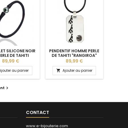
ET SILICONE NOIR
PENDENTIF HOMME PERLE
PERLE DE TAHITI
DE TAHITI "RANGIROA"
ERCLÉE 10 MM
MAEVA PERLES
Prix
Prix
89,99 €
89,99 €
Ajouter au panier
Ajouter au panier

nt

CONTACT
www.e-bijouterie.com