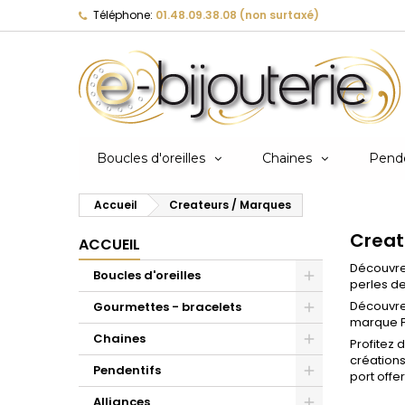
Téléphone:
01.48.09.38.08 (non surtaxé)
Boucles d'oreilles
Chaines
Pende
Accueil
Createurs / Marques
Boucles d'oreilles pour femmes
Chaines pour femmes
Pendentifs pour femmes
Bracelets pour femmes
Chevalières pour hommes
Bagues pour femmes
Alliances pour femmes
-
-
-
-
-
-
-
Créoles en or, puces d'oreilles, pendants
Collections de chaines de cou pour femmes.
Pendentifs en or, pendentifs religieux,
Bracelets en or, bracelets diamant, jonc,
Chevalières en or 18 carats, chevalières en
Des bagues design en or 18 carats et
Choisissez l'alliance de vos rêves: argent et
Creat
ACCUEIL
d'oreilles, puces d'oreilles diamant, boucles
Chaine avec pendentif et chaines avec
pendentifs personnalisables et pendentifs
chaines de main, gourmettes identités,
argent, chevalière avec gravure main ou
diamants, des bagues avec des pierres fines
diamant, or et diamant, avec gravure
d'oreilles or et pierres précieuses.
diamant et collier prénom personnalisé !
cassolettes.
bracelets perles.
chevalière blason réalisée par un Meilleur
ou encore des bagues avec de sublimes
romaine, alliance en platine.
Découvr
Ouvrier de France?
perles de Tahiti.
Boucles d'oreilles
perles de
Boucles d'oreilles pour hommes
Chaines de cou pour hommes
Pendentifs pour hommes
Bracelets pour hommes
Alliances pour hommes
-
-
-
-
-
Découvre
Gourmettes - bracelets
Chevalières pour femmes
-
Diamant d'oreille pour hommes, boucle
Collection de chaine de cou pour hommes:
Optez pour un pendentif en or
Gourmettes en or 18 carats masculines,
Craquez pour une alliance masculine:
marque Fi
d'oreilles grain de café, boucle d'oreille
grain de café, cheval, marine, gourmette ou
personnalisable, une croix ou une médaille
gourmettes identités personnalisables.
Chevalière or 18 carats, chevalière argent,
argent massif, en or 18 carats, en platine ou
créole...
forçat plat.
religieuse.
chevalière avec une gravure main ou
avec des écritures romaines pour
Chaines
Profitez
chevalière blason réalisée par un Meilleur
immortaliser ce jour inoubliable !
Ouvrier de France?
créations
Bracelets pour enfants et bébés
-
Pendentifs
Boucles d'oreilles pour enfants
Chaines de cou pour enfants
Pendentifs pour enfants
-
-
-
port off
Bracelets pour enfants, joncs pour enfant,
Des créoles de petite taille, des puces
Collections de chaines de cou pour enfants.
Un joli pendentif à mettre sur une chaine de
gourmettes identités bébé et junior,
d'oreilles en forme d'animaux, des boucles
Forçat, Singapour, marine, cheval ou encore
cou, une médaille religieuse ou une petite
bracelets prénom personnalisables.
Alliances