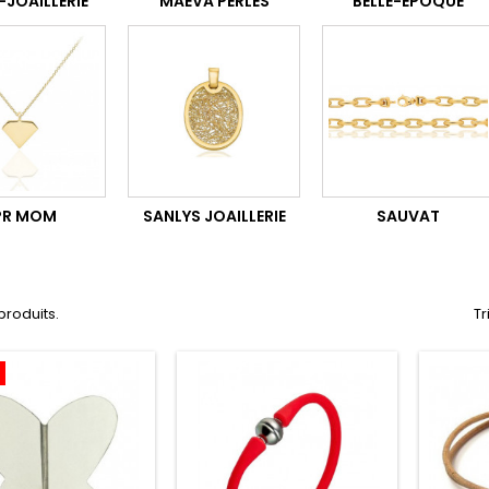
-JOAILLERIE
MAEVA PERLES
BELLE-EPOQUE
PR MOM
SANLYS JOAILLERIE
SAUVAT
 produits.
Tr