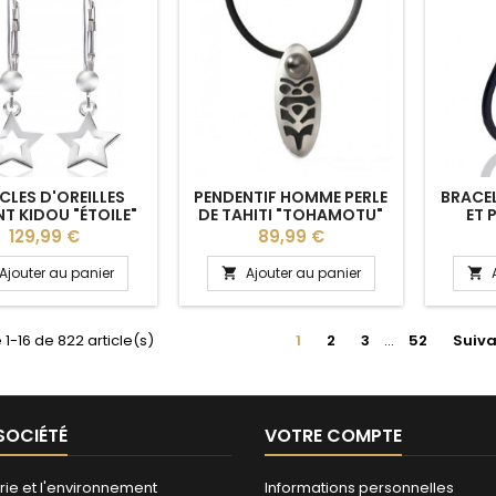
LES D'OREILLES
PENDENTIF HOMME PERLE
BRACEL
T KIDOU "ÉTOILE"
DE TAHITI "TOHAMOTU"
ET 
MAEVA PERLES
C
Prix
Prix
129,99 €
89,99 €
Ajouter au panier
Ajouter au panier


 1-16 de 822 article(s)
1
2
3
…
52
Suiva
SOCIÉTÉ
VOTRE COMPTE
rie et l'environnement
Informations personnelles