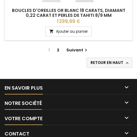
BOUCLES D'OREILLES OR BLANC 18 CARATS, DIAMANT
0,22 CARAT ET PERLES DE TAHITI 8/9 MM
Prix
1 299,99 €
Ajouter au panier

1
2
Suivant

RETOUR EN HAUT


EN SAVOIR PLUS

NOTRE SOCIÉTÉ

VOTRE COMPTE

CONTACT