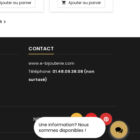
Ajouter au panier
Ajouter au panier

t

CONTACT
www.e-bijouterie.com
Téléphone:
01.48.09.38.08 (non
surtaxé)
NOUS SUIVRE
Une information? Nous
sommes disponibles !