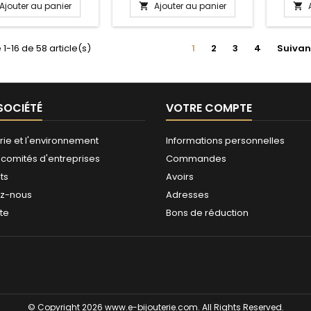
Ajouter au panier
Ajouter au panier


 1-16 de 58 article(s)
1
2
3
4
Suivan
SOCIÉTÉ
VOTRE COMPTE
rie et l'environnement
Informations personnelles
 comités d'entreprises
Commandes
ts
Avoirs
ez-nous
Adresses
ite
Bons de réduction
© Copyright 2026 www.e-bijouterie.com. All Rights Reserved.