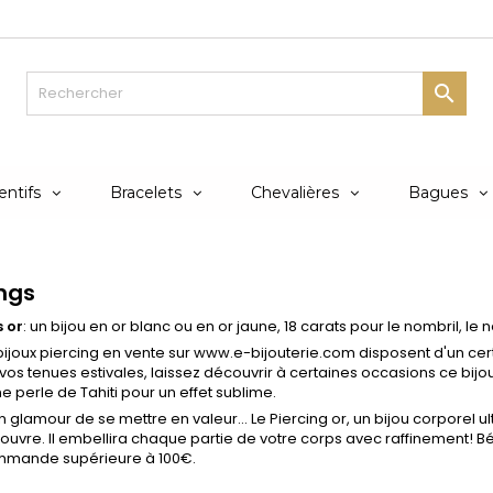

ntifs
Bracelets
Chevalières
Bagues
ings
s or
: un bijou en or blanc ou en or jaune, 18 carats pour le nombril, le 
bijoux piercing en vente sur www.e-bijouterie.com disposent d'un certif
vos tenues estivales, laissez découvrir à certaines occasions ce bijou 
perle de Tahiti pour un effet sublime.
 glamour de se mettre en valeur... Le Piercing or, un bijou corporel ul
ouvre. Il embellira chaque partie de votre corps avec raffinement! Bén
mmande supérieure à 100€.