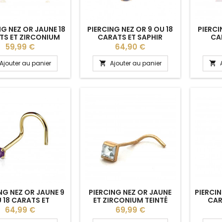
NG NEZ OR JAUNE 18
PIERCING NEZ OR 9 OU 18
PIERCI
TS ET ZIRCONIUM
CARATS ET SAPHIR
CA
ROSE
Prix
Prix
59,99 €
64,90 €
Ajouter au panier
Ajouter au panier


NG NEZ OR JAUNE 9
PIERCING NEZ OR JAUNE
PIERCIN
 18 CARATS ET
ET ZIRCONIUM TEINTÉ
CAR
AMÉTHYSTE
Prix
Prix
64,99 €
69,99 €