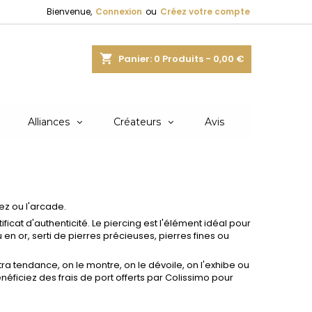
Bienvenue,
Connexion
ou
Créez votre compte
shopping_cart
Panier:
0
Produits - 0,00 €
Alliances
Créateurs
Avis
nez ou l'arcade.
icat d'authenticité. Le piercing est l'élément idéal pour
en or, serti de pierres précieuses, pierres fines ou
tra tendance, on le montre, on le dévoile, on l'exhibe ou
éficiez des frais de port offerts par Colissimo pour