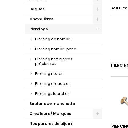
d'oreilles or et zirconium.
la sublime maille gourmette.
croix à porter au quotidien.
Sous-ca
Bagues
Chevalières
Piercings
Piercing de nombril
Piercing nombril perle
Piercing nez pierres
précieuses
PIERCIN
Piercing nez or
Piercing arcade or
Piercings labret or
Boutons de manchette
Createurs / Marques
Nos parures de bijoux
PIERCIN