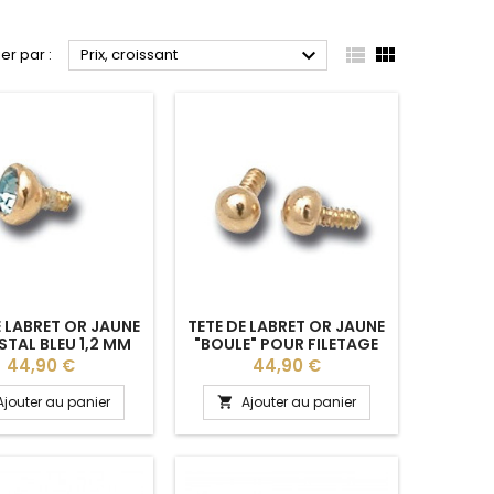



ier par :
Prix, croissant
E LABRET OR JAUNE
TETE DE LABRET OR JAUNE
STAL BLEU 1,2 MM
"BOULE" POUR FILETAGE
DE 1,2 MM
Prix
Prix
44,90 €
44,90 €
Ajouter au panier
Ajouter au panier
