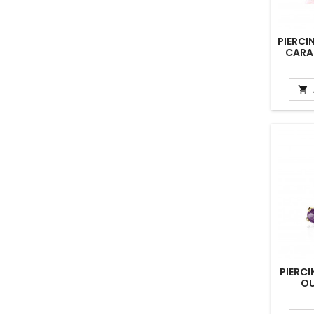
PIERCI
CARA

PIERCI
OU