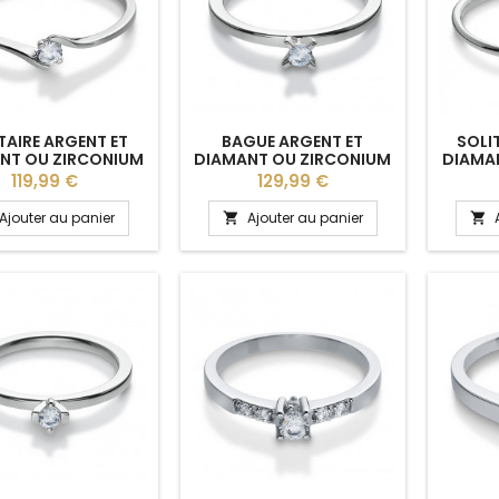
TAIRE ARGENT ET
BAGUE ARGENT ET
SOLI
NT OU ZIRCONIUM
DIAMANT OU ZIRCONIUM
DIAMA
NNY" BREUNING
"BRISÉIS" BREUNING
"MI
Prix
Prix
119,99 €
129,99 €
Ajouter au panier
Ajouter au panier

