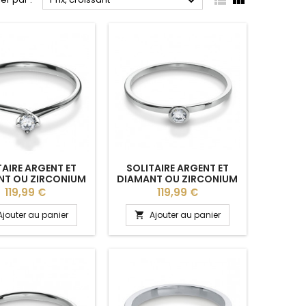



TAIRE ARGENT ET
SOLITAIRE ARGENT ET
NT OU ZIRCONIUM
DIAMANT OU ZIRCONIUM
MINE" BREUNING
"TALIANNE" BREUNING
Prix
Prix
119,99 €
119,99 €
Ajouter au panier
Ajouter au panier
