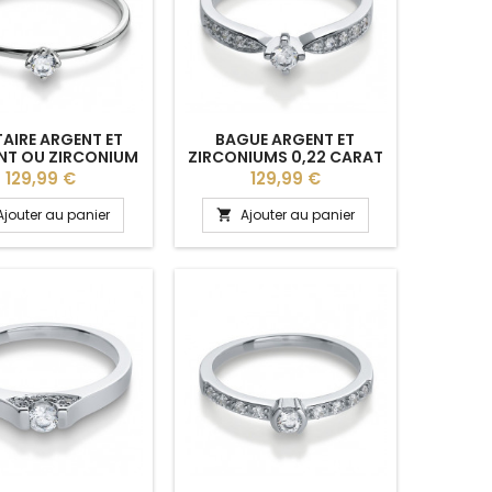
TAIRE ARGENT ET
BAGUE ARGENT ET
NT OU ZIRCONIUM
ZIRCONIUMS 0,22 CARAT
KKY" BREUNING
"ELISIANNE" BREUNING
Prix
Prix
129,99 €
129,99 €
Ajouter au panier
Ajouter au panier
