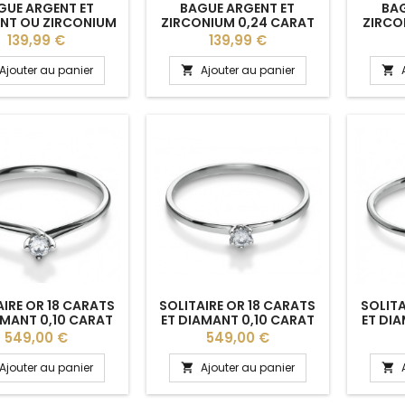
GUE ARGENT ET
BAGUE ARGENT ET
BAG
NT OU ZIRCONIUM
ZIRCONIUM 0,24 CARAT
ZIRCO
LINA" BREUNING
"LYDIA" BREUNING
"SOU
Prix
Prix
139,99 €
139,99 €
Ajouter au panier
Ajouter au panier


AIRE OR 18 CARATS
SOLITAIRE OR 18 CARATS
SOLITA
AMANT 0,10 CARAT
ET DIAMANT 0,10 CARAT
ET DI
LIANE" BREUNING
"MAELISSE" BREUNING
"ORE
Prix
Prix
549,00 €
549,00 €
Ajouter au panier
Ajouter au panier

