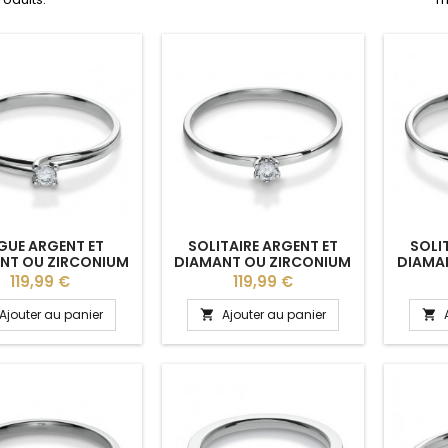
GUE ARGENT ET
SOLITAIRE ARGENT ET
SOLI
NT OU ZIRCONIUM
DIAMANT OU ZIRCONIUM
DIAMA
ELLY" BREUNING
"CLOTILDE" BREUNING
"JAS
Prix
Prix
119,99 €
119,99 €
Ajouter au panier
Ajouter au panier

