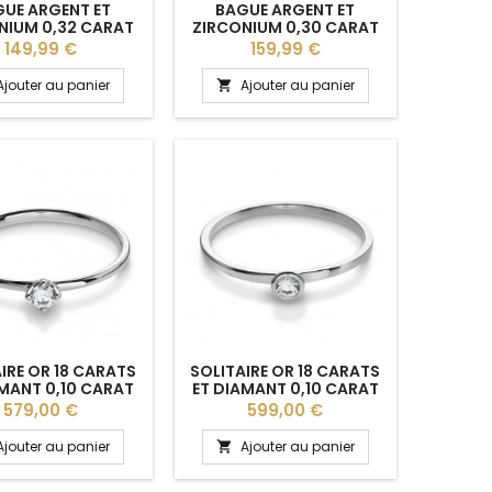
UE ARGENT ET
BAGUE ARGENT ET
NIUM 0,32 CARAT
ZIRCONIUM 0,30 CARAT
ELINE" BREUNING
"JOALLIA" BREUNING
Prix
Prix
149,99 €
159,99 €
Ajouter au panier
Ajouter au panier

IRE OR 18 CARATS
SOLITAIRE OR 18 CARATS
AMANT 0,10 CARAT
ET DIAMANT 0,10 CARAT
LINE" BREUNING
SERTI CLOS "MAELLA"
Prix
Prix
579,00 €
599,00 €
BREUNING
Ajouter au panier
Ajouter au panier
