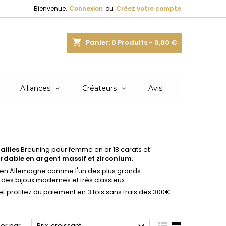
Bienvenue,
Connexion
ou
Créez votre compte
shopping_cart
Panier:
0
Produits - 0,00 €
Alliances
Créateurs
Avis
ailles
Breuning pour femme en or 18 carats et
rdable en argent massif et zirconium
.
 en Allemagne comme l'un des plus grands
 des bijoux modernes et très classieux.
 et profitez du paiement en 3 fois sans frais dès 300€
ier par :
Prix, croissant