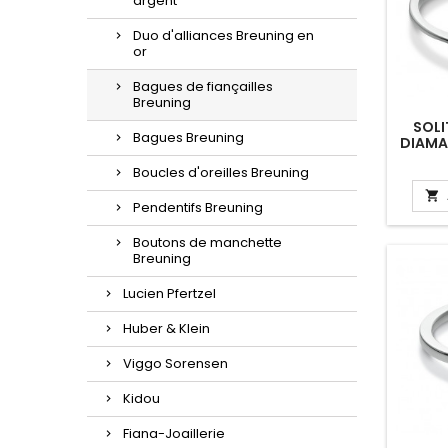
argent
Duo d'alliances Breuning en
or
Bagues de fiançailles
Breuning
SOLI
Bagues Breuning
DIAMA
"JE
Boucles d'oreilles Breuning

Pendentifs Breuning
Boutons de manchette
Breuning
Lucien Pfertzel
Huber & Klein
Viggo Sorensen
Kidou
Fiana-Joaillerie