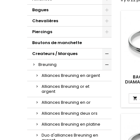
d'oreilles or et zirconium.
la sublime maille gourmette.
croix à porter au quotidien.
Bagues
Chevalières
Piercings
Boutons de manchette
Createurs / Marques
Breuning
Alliances Breuning en argent
BA
DIAMA
Alliances Breuning or et
"ORN
argent

Alliances Breuning en or
Alliances Breuning deux ors
Alliances Breuning en platine
Duo d'alliances Breuning en