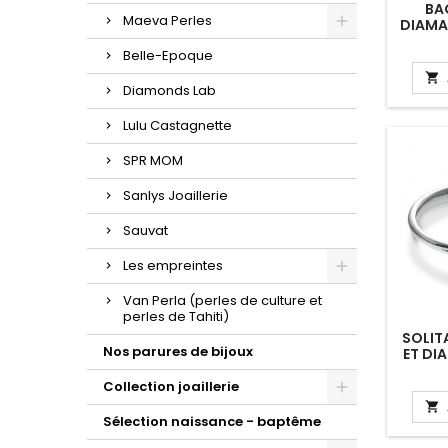
BA
Maeva Perles
DIAMA
"PAU
Belle-Epoque

Diamonds Lab
Lulu Castagnette
SPR MOM
Sanlys Joaillerie
Sauvat
Les empreintes
Van Perla (perles de culture et
perles de Tahiti)
SOLIT
Nos parures de bijoux
ET DI
"ORE
Collection joaillerie

Sélection naissance - baptême