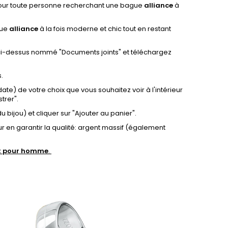
pour toute personne recherchant une bague
alliance
à
gue
alliance
à la fois moderne et chic tout en restant
t ci-dessus nommé "Documents joints
"
et téléchargez
.
 date) de votre choix que vous souhaitez voir à l'intérieur
trer".
u bijou) et cliquer sur "Ajouter au panier".
r en garantir la qualité: argent massif
(également
nt pour homme
.