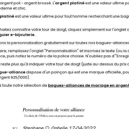
 argent poli - argent brossé. L'
argent platiné
est une valeur ultime 
oderne et chic.
platiné
est une valeur ultime pour tout homme recherchant une ba
aitez connaître votre tour de doigt,
cliquez simplement sur l'ongle
uier e-bijouterie.
ons la personnalisation gratuitement sur toutes nos bagues-alliances
aire, remplissez l'onglet
"Personnalisation"
et inscrivez le texte (ou la
ance, puis notez le numéro de la police choisie.
N'oubliez pas d'"Enregis
s reste plus qu'à indiquer votre tour de doigt (juste au-dessus du prix d
gue-alliance
dispose
d'un poinçon qui est une marque officielle, pou
rgent 925/1000).
 toute notre sélection de
bagues-alliances de mariage en arge