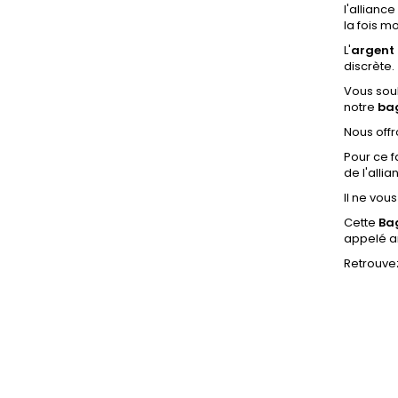
l'alliance
la fois m
L'
argent 
discrète.
Vous souh
notre
bag
Nous offr
Pour ce f
de l'alli
Il ne vou
Cette
Ba
appelé a
Retrouvez