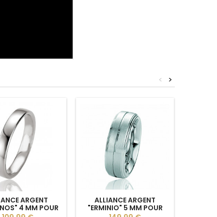
<
>
IANCE ARGENT
ALLIANCE ARGENT
ALL
NOS" 4 MM POUR
"ERMINIO" 5 MM POUR
PALLADI
HOMME
HOMME
Prix
Prix