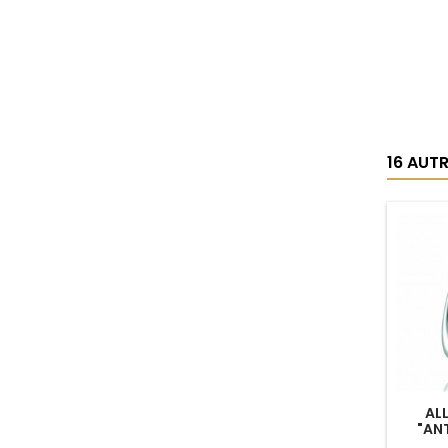
16 AUT
AL
"AN