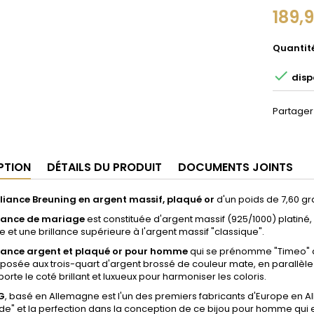
189,
Quantit

dispo
Partager
PTION
DÉTAILS DU PRODUIT
DOCUMENTS JOINTS
liance Breuning en argent massif, plaqué or
d'un poids de 7,60 
liance de mariage
est constituée d'argent massif (925/1000) platiné,
e et une brillance supérieure à l'argent massif "classique".
liance argent et plaqué or pour homme
qui se prénomme "Timeo" d
posée aux trois-quart d'argent brossé de couleur mate, en parallèle
porte le coté brillant et luxueux pour harmoniser les coloris.
G
, basé en Allemagne est l'un des premiers fabricants d'Europe en 
e" et la perfection dans la conception de ce bijou pour homme qui 