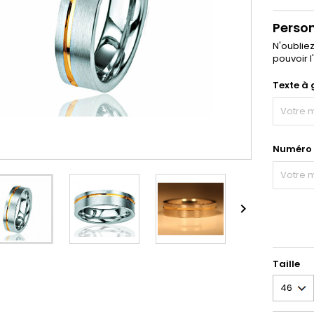
Perso
N'oublie
pouvoir l
Texte à 
Numéro d

Taille