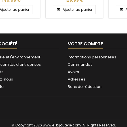
149,99 €
129,99 €
Ajouter au panier
Ajouter au panier


SOCIÉTÉ
VOTRE COMPTE
rie et l'environnement
Informations personnelles
 comités d'entreprises
Commandes
ts
Avoirs
ez-nous
Adresses
ite
Bons de réduction
© Copyright 2026 www.e-bijouterie.com. All Rights Reserved.