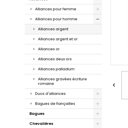
d'oreilles or et zirconium.
la sublime maille gourmette.
croix à porter au quotidien.
Alliances pour femme
Alliances pour homme
Alliances argent
Alliances argent et or
Alliances or
Alliances deux ors
Alliances palladium
Alliances gravées écriture
romaine

Duos d'alliances
Bagues de fiançailles
Bagues
Chevalières