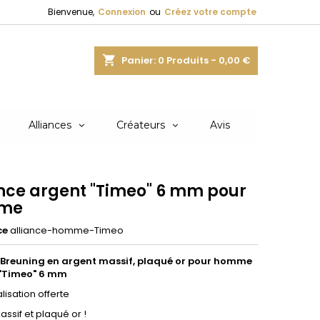
Bienvenue,
Connexion
ou
Créez votre compte
shopping_cart
Panier:
0
Produits - 0,00 €
Alliances
Créateurs
Avis
ance argent "Timeo" 6 mm pour
me
ce
alliance-homme-Timeo
 Breuning en argent massif, plaqué or pour homme
"Timeo" 6 mm
isation offerte
ssif et plaqué or !