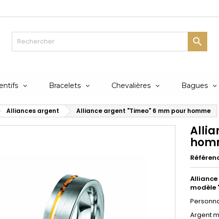

ntifs
Bracelets
Chevalières
Bagues
Alliances argent
Alliance argent "Timeo" 6 mm pour homme
Alli
hom
Référen
Alliance
modèle 
Personnal
Argent ma