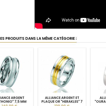
RES PRODUITS DANS LA MÊME CATÉGORIE :
LIANCE ARGENT
ALLIANCE ARGENT ET
ALL
THONIO" 7,5 MM
PLAQUE OR "HERAKLES" 7
"OURA
POUR HOMME
MM POUR HOMME
Prix
Prix