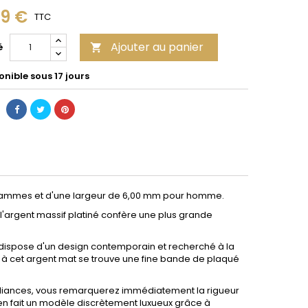
99 €
TTC
Ajouter au panier
é

nible sous 17 jours
grammes et d'une largeur de 6,00 mm pour homme.
 l'argent massif platiné confère une plus grande
ispose d'un design contemporain et recherché à la
 à cet argent mat se trouve une fine bande de plaqué
Alliances, vous remarquerez immédiatement la rigueur
en fait un modèle discrètement luxueux grâce à