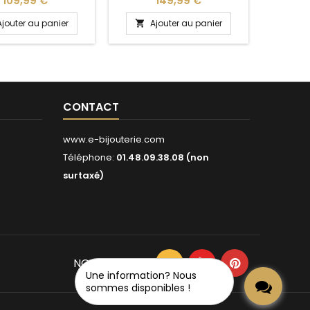
109,99 €
149,99 €
Ajouter au panier
Ajouter au panier
A


CONTACT
www.e-bijouterie.com
Téléphone:
01.48.09.38.08 (non
surtaxé)
NOUS SUIVRE
Une information? Nous
sommes disponibles !