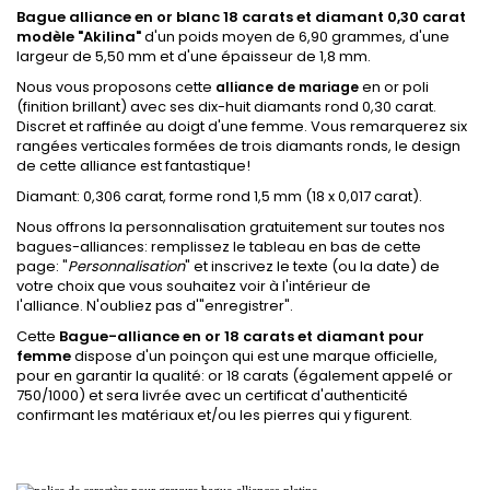
Bague alliance en or blanc 18 carats et diamant 0,30 carat
modèle "Akilina"
d'un poids moyen de 6,90 grammes, d'une
largeur de 5,50 mm et d'une épaisseur de 1,8 mm.
Nous vous proposons cette
en or poli
alliance de mariage
(finition brillant) avec ses dix-huit diamants rond 0,30 carat.
Discret et raffinée au doigt d'une femme. Vous remarquerez six
rangées verticales formées de trois diamants ronds, le design
de cette alliance est fantastique!
Diamant: 0,306 carat, forme rond 1,5 mm (18 x 0,017 carat).
Nous offrons la personnalisation gratuitement sur toutes nos
bagues-alliances: remplissez le tableau en bas de cette
page: "
Personnalisation
" et inscrivez le texte (ou la date) de
votre choix que vous souhaitez voir à l'intérieur de
l'alliance. N'oubliez pas d'"enregistrer".
Cette
Bague-alliance en or 18 carats et diamant pour
femme
dispose d'un poinçon qui est une marque officielle,
pour en garantir la qualité: or 18 carats (également appelé or
750/1000) et sera livrée avec un certificat d'authenticité
confirmant les matériaux et/ou les pierres qui y figurent.