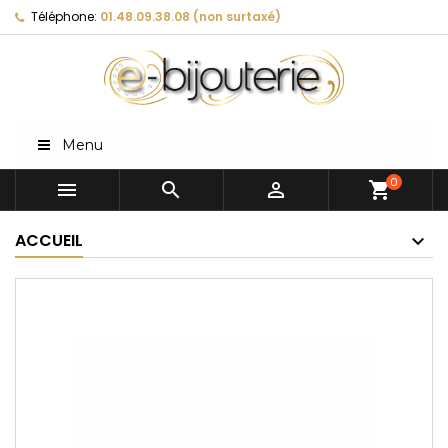
Téléphone:
01.48.09.38.08 (non surtaxé)
Menu
0



shopping_cart
ACCUEIL