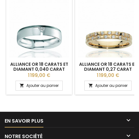
ALLIANCE OR 18 CARATS ET
ALLIANCE OR 18 CARATS ET
DIAMANT 0,040 CARAT
DIAMANT 0,27 CARAT
BREUNING "AMARYS" - 5
"ETHELINE" 3,5 MM
Prix
Prix
1 199,00 €
1 199,00 €
MM
Ajouter au panier
Ajouter au panier



EN SAVOIR PLUS

NOTRE SOCIÉTÉ