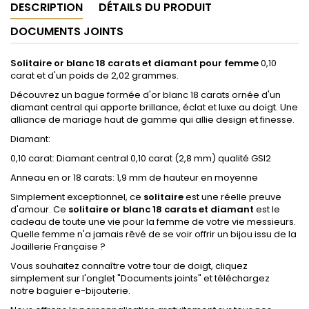
DESCRIPTION
DÉTAILS DU PRODUIT
DOCUMENTS JOINTS
Solitaire or blanc 18 carats et diamant pour femme
0,10
carat et d'un poids de 2,02 grammes.
Découvrez un bague formée d'or blanc 18 carats ornée d'un
diamant central qui apporte brillance, éclat et luxe au doigt. Une
alliance de mariage haut de gamme qui allie design et finesse.
Diamant:
0,10 carat
: Diamant central 0,10 carat (2,8 mm) qualité GSI2
Anneau en or 18 carats: 1,9 mm de hauteur en moyenne
Simplement exceptionnel, ce
solitaire
est une réelle preuve
d'amour. Ce
solitaire or blanc 18 carats et diamant
est le
cadeau de toute une vie pour la femme de votre vie messieurs.
Quelle femme n'a jamais rêvé de se voir offrir un bijou issu de la
Joaillerie Française ?
Vous souhaitez connaître votre tour de doigt, cliquez
simplement sur l'onglet "Documents joints" et téléchargez
notre baguier e-bijouterie.