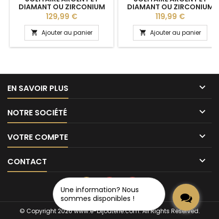
DIAMANT OU ZIRCONIUM
DIAMANT OU ZIRCONIUM
"MIKKY" BREUNING
"CLOTILDE" BREUNING
Prix
Prix
129,99 €
119,99 €
Ajouter au panier
Ajouter au panier



EN SAVOIR PLUS

NOTRE SOCIÉTÉ

VOTRE COMPTE

CONTACT
Une information? Nous
sommes disponibles !
© Copyright 2026 www.e-bijouterie.com. All Rights Reserved.