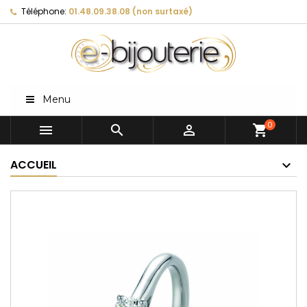
Téléphone:
01.48.09.38.08 (non surtaxé)
Menu
0



shopping_cart
ACCUEIL