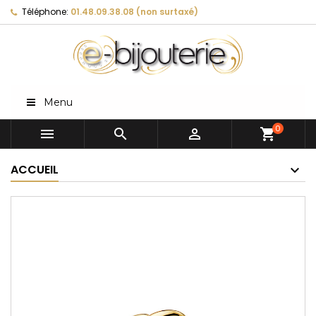
Téléphone:
01.48.09.38.08 (non surtaxé)
Menu
0



shopping_cart
ACCUEIL