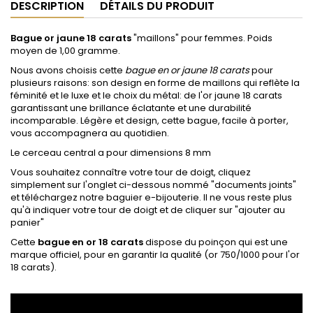
DESCRIPTION
DÉTAILS DU PRODUIT
Bague or jaune 18 carats
"maillons" pour femmes. Poids
moyen de 1,00 gramme.
Nous avons choisis cette
bague en or jaune 18 carats
pour
plusieurs raisons: son design en forme de maillons qui reflète la
féminité et le luxe et le choix du métal: de l'or jaune 18 carats
garantissant une brillance éclatante et une durabilité
incomparable. Légère et design, cette bague, facile à porter,
vous accompagnera au quotidien.
Le cerceau central a pour dimensions 8 mm
Vous souhaitez connaître votre tour de doigt, cliquez
simplement sur l'onglet ci-dessous nommé "documents joints"
et téléchargez notre baguier e-bijouterie. Il ne vous reste plus
qu'à indiquer votre tour de doigt et de cliquer sur "ajouter au
panier"
Cette
bague en or 18 carats
dispose du poinçon qui est une
marque officiel, pour en garantir la qualité (or 750/1000 pour l'or
18 carats).