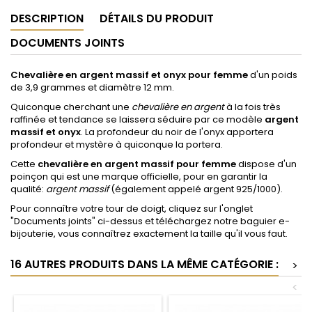
DESCRIPTION
DÉTAILS DU PRODUIT
DOCUMENTS JOINTS
Chevalière en argent massif et onyx pour femme
d'un poids
de 3,9 grammes et diamètre 12 mm.
Quiconque cherchant une
chevalière en argent
à la fois très
raffinée et tendance se laissera séduire par ce modèle
argent
massif et onyx
. La profondeur du noir de l'onyx apportera
profondeur et mystère à quiconque la portera.
Cette
chevalière en argent massif pour femme
dispose
d'un
poinçon qui est une marque officielle, pour en garantir la
qualité:
argent massif
(également appelé argent 925/1000).
Pour connaître votre tour de doigt, cliquez sur l'onglet
"Documents joints
" ci-dessus et téléchargez notre baguier e-
bijouterie, vous connaîtrez exactement la taille qu'il vous faut.
16 AUTRES PRODUITS DANS LA MÊME CATÉGORIE :
>
<