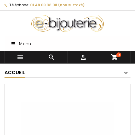
Téléphone:
01.48.09.38.08 (non surtaxé)
Menu
0



shopping_cart
ACCUEIL