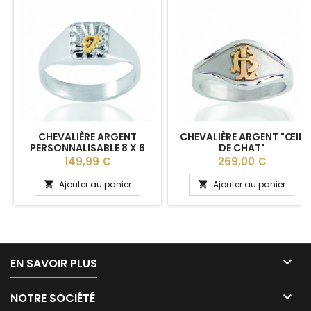
CHEVALIÈRE ARGENT
CHEVALIÈRE ARGENT "ŒIL
PERSONNALISABLE 8 X 6
DE CHAT"
MM POUR FEMME
PERSONNALISABLE POUR
Prix
Prix
149,99 €
269,00 €
FEMME
Ajouter au panier
Ajouter au panier



EN SAVOIR PLUS

NOTRE SOCIÉTÉ