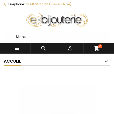
Téléphone:
01.48.09.38.08 (non surtaxé)
Menu
0



shopping_cart
ACCUEIL