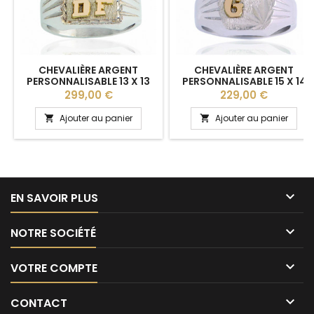
CHEVALIÈRE ARGENT
CHEVALIÈRE ARGENT
PERSONNALISABLE 13 X 13
PERSONNALISABLE 15 X 14
MM POUR HOMME
MM
Prix
Prix
299,00 €
229,00 €
Ajouter au panier
Ajouter au panier



EN SAVOIR PLUS

NOTRE SOCIÉTÉ

VOTRE COMPTE

CONTACT