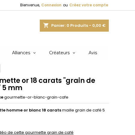
Bienvenue,
Connexion
ou
Créez votre compte
shopping_cart
Panier:
0
Produits - 0,00 €
Alliances
Créateurs
Avis
ette or 18 carats "grain de
" 5 mm
ce
gourmette-or-blanc-grain-cafe
te homme or blanc 18 carats
maille grain de café 5
vidéo de cette gourmette grain de café