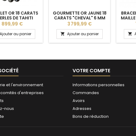
LET OR 18 CARATS
GOURMETTE OR JAUNE 18
BRACEL
PERLES DE TAHITI
CARATS "CHEVAL" 6 MM
MAILLE
ONDES 8/9 MM
Prix
Prix
899,99 €
3 799,99 €
Ajouter au panier
Ajouter au panier


SOCIÉTÉ
VOTRE COMPTE
rie et l'environnement
Informations personnelles
 comités d'entreprises
Commandes
ts
Avoirs
ez-nous
Adresses
ite
Bons de réduction