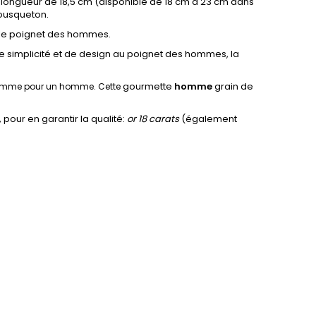
 longueur de 18,5 cm (disponible de 18 cm à 23 cm dans
mousqueton.
r le poignet des hommes.
e simplicité et de design au poignet des hommes, la
gourmette
homme
grain de
comme pour un homme. Cette
 pour en garantir la qualité:
or 18 carats
(également