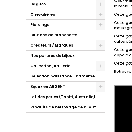
Gourmet
Bagues
le menu d
Chevalières
Cette
gou
Cette
go
Piercings
maille g
Boutons de manchette
Cette
gou
cafés
bén
Createurs / Marques
Cette
go
appelé or
Nos parures de bijoux
Cette
gou
Collection joaillerie
Retrouvez
Sélection naissance - baptême
Bijoux en ARGENT
Lot des perles (Tahiti, Australie)
Produits de nettoyage de bijoux