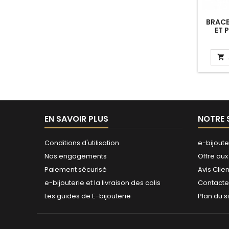
BRACE
ET 
R

EN SAVOIR PLUS
NOTRE 
Conditions d'utilisation
e-bijoute
Nos engagements
Offre aux
Paiement sécurisé
Avis Clien
e-bijouterie et la livraison des colis
Contact
Les guides de E-bijouterie
Plan du s