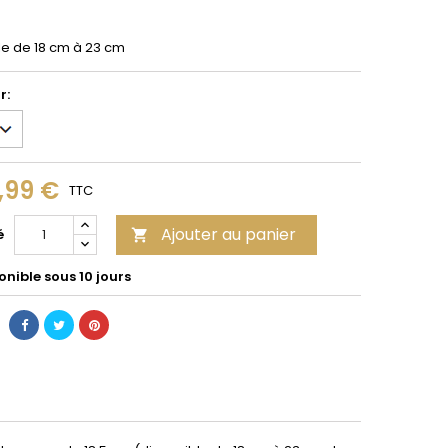
le de 18 cm à 23 cm
r:
,99 €
TTC
Ajouter au panier
é

nible sous 10 jours