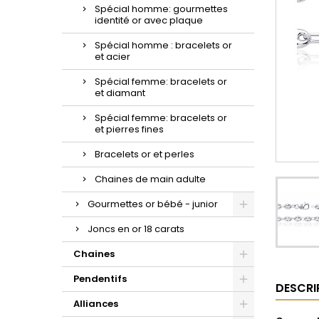
d'oreilles or et zirconium.
la sublime maille gourmette.
croix à porter au quotidien.
Spécial homme: gourmettes
identité or avec plaque
Spécial homme : bracelets or
et acier
Spécial femme: bracelets or
et diamant
Spécial femme: bracelets or
et pierres fines
Bracelets or et perles
Chaines de main adulte
Gourmettes or bébé - junior
Joncs en or 18 carats
Chaines
Pendentifs
DESCRI
Alliances