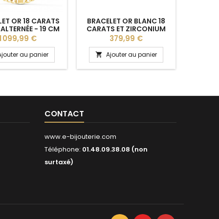
ET OR 18 CARATS
BRACELET OR BLANC 18
BRAC
 ALTERNÉE - 19 CM
CARATS ET ZIRCONIUM
JAUNE 
"INFINI" 18 CM
ANG
Prix
Prix
1 099,99 €
379,99 €
Ajouter au panier
Ajouter au panier
A


CONTACT
www.e-bijouterie.com
Téléphone:
01.48.09.38.08 (non
surtaxé)