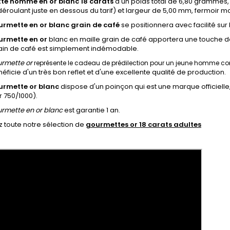
te homme en or blanc 18 carats
d'un poids total de 6,80 grammes,
éroulant juste en dessous du tarif) et largeur de 5,00 mm, fermoir 
rmette en or blanc grain de café
se positionnera avec facilité su
urmette en or
blanc en maille grain de café apportera une touche d
rain de café est simplement indémodable.
rmette or
représente le cadeau de prédilection pour un jeune homme 
éficie d'un très bon reflet et d'une excellente qualité de production.
urmette or blanc
dispose d'un poinçon qui est une marque officielle,
 750/1000).
rmette en or blanc
est garantie 1 an.
 toute notre sélection de
gourmettes or 18 carats adultes