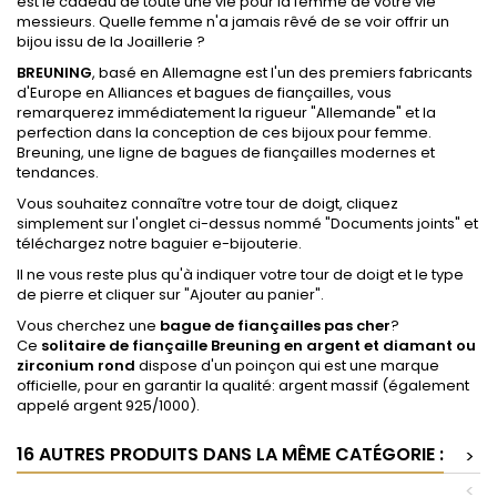
est le cadeau de toute une vie pour la femme de votre vie
messieurs. Quelle femme n'a jamais rêvé de se voir offrir un
bijou issu de la Joaillerie ?
BREUNING
, basé en Allemagne est l'un des premiers fabricants
d'Europe en Alliances et bagues de fiançailles, vous
remarquerez immédiatement la rigueur "Allemande" et la
perfection dans la conception de ces bijoux pour femme.
Breuning, une ligne de bagues de fiançailles modernes et
tendances.
Vous souhaitez connaître votre tour de doigt, cliquez
simplement sur l'onglet ci-dessus nommé "Documents joints" et
téléchargez notre baguier e-bijouterie.
Il ne vous reste plus qu'à indiquer votre tour de doigt et le type
de pierre et cliquer sur "Ajouter au panier".
Vous cherchez une
bague de fiançailles pas cher
?
Ce
solitaire de fiançaille Breuning en argent et diamant ou
zirconium rond
dispose d'un poinçon qui est une marque
officielle, pour en garantir la qualité: argent massif (également
appelé argent 925/1000).
16 AUTRES PRODUITS DANS LA MÊME CATÉGORIE :
>
<