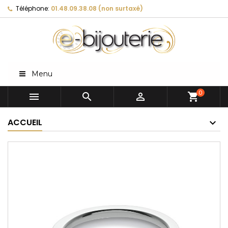
Téléphone:
01.48.09.38.08 (non surtaxé)
Menu
0



shopping_cart
ACCUEIL