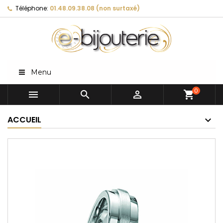
Téléphone:
01.48.09.38.08 (non surtaxé)
Menu
0



shopping_cart
ACCUEIL