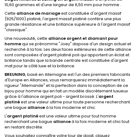
10,60 grammes et d'une largeur de 6,50 mm pour homme .
Cette
alliance de mariage
est constituée d'argent massif
(925/1000) platiné, l'argent massif platiné confère une plus
grande résistance et une brillance supérieure à l'argent massif
"classique".
Une nouveauté, cette
alliance argent et diamant pour
homme
qui se prénomme "Joey" dispose d'un design actuel et
recherché à la fois. Les deux faces extérieures de cette alliance
sont composées d'argent platiné poli qui apportent un éclat et
brillance tandis que la bande centrale est constituée d'argent
mat pour le côté luxe et la brillance.
BREUNING
, basé en Allemagne est l'un des premiers fabricants
d'Europe en Alliances, vous remarquerez immédiatement la
rigueur "Allemande" et la perfection dans la conception de ce
bijou pour homme qui en fait un modèle discrètement luxueux
grâce à l'alliance argent poli - argent brossé. L'
argent
platiné
est une valeur ultime pour toute personne recherchant
une bague
alliance
à la fois moderne et chic.
L'
argent platiné
est une valeur ultime pour tout homme
recherchant une bague
alliance
à la fois moderne et chic tout
en restant discrète.
Vous souhaitez connaître votre tour de doigt,
cliquez