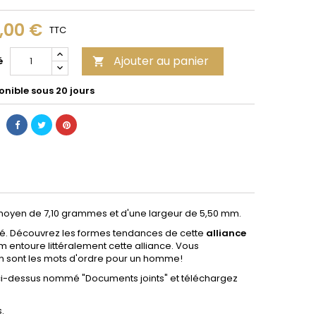
9,00 €
TTC
Ajouter au panier
é

onible sous 20 jours
moyen de 7,10 grammes et d'une largeur de 5,50 mm.
leté. Découvrez les formes tendances de cette
alliance
mm entoure littéralement cette alliance. Vous
 en sont les mots d'ordre pour un homme!
t ci-dessus nommé "Documents joints" et téléchargez
.