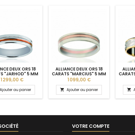
ANCE DEUX ORS 18
ALLIANCE DEUX ORS 18
ALLIA
S "JARHOD" 5 MM
CARATS "MARCIUS" 5 MM
CARATS
POUR HOMME
POUR HOMME
P
Prix
Prix
1 299,00 €
1 099,00 €
Ajouter au panier
Ajouter au panier


SOCIÉTÉ
VOTRE COMPTE