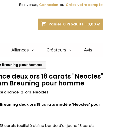
Bienvenue,
Connexion
ou
Créez votre compte
shopping_cart
Panier:
0
Produits - 0,00 €
Alliances
Créateurs
Avis
mm Breuning pour homme
nce deux ors 18 carats "Neocles"
mm Breuning pour homme
ce
alliance-2-ors-Neocles
 Breuning deux ors 18 carats modèle "Néocles" pour
18 carats feuilleté et fine bande d'or jaune 18 carats