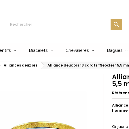

ntifs
Bracelets
Chevalières
Bagues
Alliances deux ors
Alliance deux ors 18 carats "Neocles" 5,5 
Allia
5,5 
Référen
Alliance
homme
Or jaune 