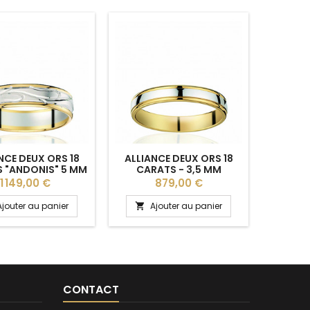
NCE DEUX ORS 18
ALLIANCE DEUX ORS 18
ALLIA
 "ANDONIS" 5 MM
CARATS - 3,5 MM
CA
OUR HOMME
"LAZARO" HUBER & KLEIN
"MATHE
Prix
Prix
P
1 149,00 €
879,00 €
Ajouter au panier
Ajouter au panier
A


CONTACT