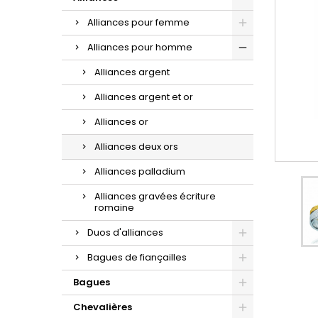
d'oreilles or et zirconium.
la sublime maille gourmette.
croix à porter au quotidien.
Alliances pour femme
Alliances pour homme
Alliances argent
Alliances argent et or
Alliances or
Alliances deux ors
Alliances palladium
Alliances gravées écriture
romaine
Duos d'alliances
Bagues de fiançailles
Bagues
Chevalières