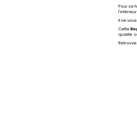
Pour ce f
l'intérieu
Il ne vou
Cette
Ba
qualité: 
Retrouve