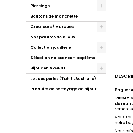
Piercings
Boutons de manchette
Createurs / Marques
Nos parures de bijoux
Collection joaillerie
Sélection naissance - baptême
Bijoux en ARGENT
DESCRI
Lot des perles (Tahiti, Australie)
Produits de nettoyage de bijoux
Bague-Al
Laissez-v
de mari
remarquer
Vous souh
notre bag
Nous offr