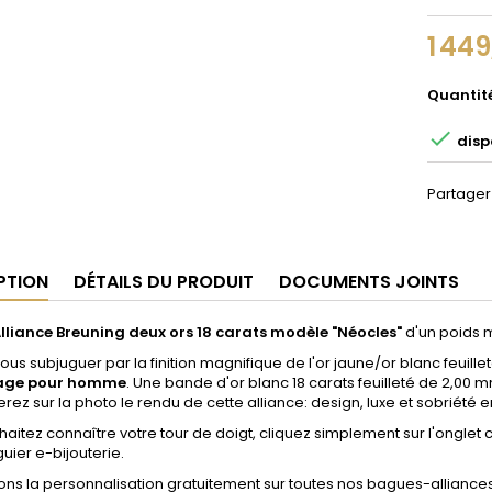
1 44
Quantit

disp
Partager
PTION
DÉTAILS DU PRODUIT
DOCUMENTS JOINTS
liance Breuning deux ors 18 carats modèle "Néocles"
d'un poids 
ous subjuguer par la finition magnifique de l'or jaune/or blanc feuil
age pour homme
. Une bande d'or blanc 18 carats feuilleté de 2,00 
ez sur la photo le rendu de cette alliance: design, luxe et sobriété
aitez connaître votre tour de doigt, cliquez simplement sur l'ongle
uier e-bijouterie.
ons la personnalisation gratuitement sur toutes nos bagues-alliances