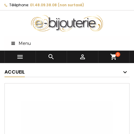
Téléphone:
01.48.09.38.08 (non surtaxé)
Menu
0



shopping_cart
ACCUEIL