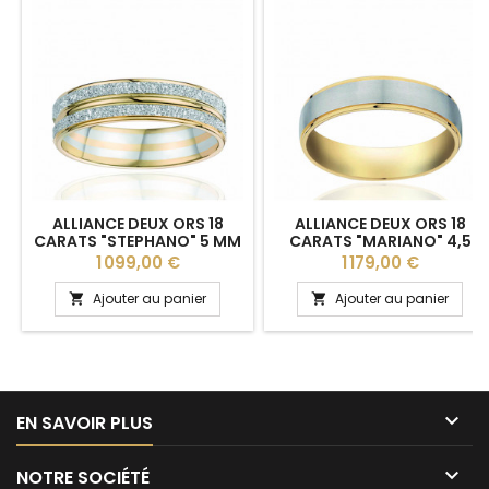
ALLIANCE DEUX ORS 18
ALLIANCE DEUX ORS 18
CARATS "STEPHANO" 5 MM
CARATS "MARIANO" 4,5
HUBER & KLEIN
MM HUBER & KLEIN
Prix
Prix
1 099,00 €
1 179,00 €
Ajouter au panier
Ajouter au panier



EN SAVOIR PLUS

NOTRE SOCIÉTÉ