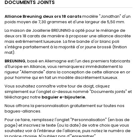
DOCUMENTS JOINTS
Alliance
Breuning deux
ors
18 carats
modèle "Jonathan"
d'un
poids moyen de 7,30 grammes et d'une largeur de 5,50 mm.
La maison de Joaillerie BREUNING a opté pour le mélange de
deux ors 18 carats de manière à proposer une alliance discrète
mais extrêmement luxueuse. La fine bande d'or blanc poli
s'intègre parfaitement à la majorité d'or jaune brossé (finition
mat).
BREUNING
, basé en Allemagne est l'un des premiers fabricants
d'Europe en Alliance, vous remarquerez immédiatement la
rigueur "Allemande" dans la conception de cette alliance en or
pour homme qui en fait un modèle discrètement luxueux.
Vous souhaitez connaître votre tour de doigt,
cliquez
simplement sur l'onglet ci-dessus nommé "Documents joints
"
et
téléchargez notre
baguier e-bijouterie.
Nous offrons la personnalisation gratuitement sur toutes nos
bagues-alliances.
Pour ce faire, remplissez l'onglet
"Personnalisation"
(en bas de
page) et inscrivez le texte (ou la date) de votre choix que vous
souhaitez voir à l'intérieur de l'alliance, puis notez le numéro de
la police choisie.
N'oubliez pas d'"enregistrer".