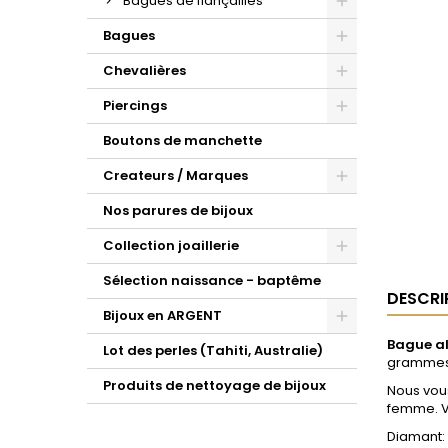
Bagues de fiançailles
Bagues
Chevalières
Piercings
Boutons de manchette
Createurs / Marques
Nos parures de bijoux
Collection joaillerie
Sélection naissance - baptême
DESCRI
Bijoux en ARGENT
Bague al
Lot des perles (Tahiti, Australie)
grammes,
Produits de nettoyage de bijoux
Nous vou
femme. Vo
Diamant: 