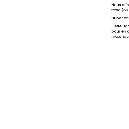
Nous offr
texte (ou
Huber et 
Cette Bag
pour en g
matériaux