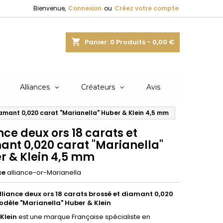
Bienvenue,
Connexion
ou
Créez votre compte
shopping_cart
Panier:
0
Produits - 0,00 €
Alliances
Créateurs
Avis
iamant 0,020 carat "Marianella" Huber & Klein 4,5 mm
nce deux ors 18 carats et
ant 0,020 carat "Marianella"
r & Klein 4,5 mm
ce
alliance-or-Marianella
liance deux ors 18 carats brossé et diamant 0,020
dèle "Marianella" Huber & Klein
Klein
est une marque Française spécialiste en