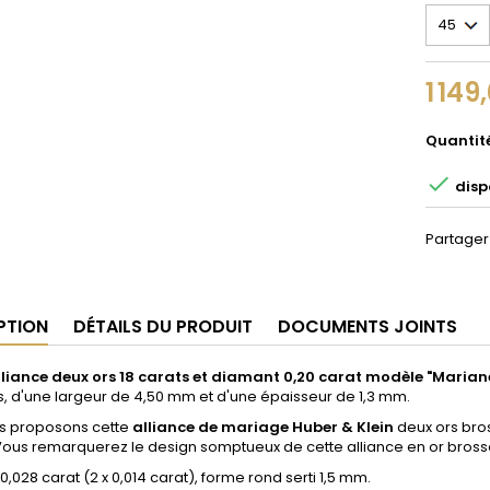
1 149
Quantit

disp
Partager
PTION
DÉTAILS DU PRODUIT
DOCUMENTS JOINTS
liance deux ors 18 carats et diamant 0,20 carat modèle "Marian
 d'une largeur de 4,50 mm et d'une épaisseur de 1,3 mm.
s proposons cette
alliance de mariage Huber & Klein
deux ors bros
us remarquerez le design somptueux de cette alliance en or brossé 
0,028 carat (2 x 0,014 carat), forme rond serti 1,5 mm.