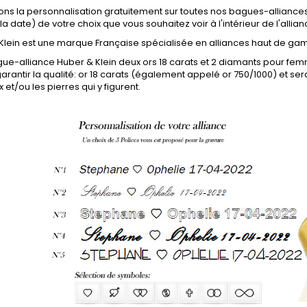
ons la personnalisation gratuitement sur toutes nos bagues-alliances:
 la date) de votre choix que vous souhaitez voir à l'intérieur de l'allian
Klein est une marque Française spécialisée en alliances haut de ga
ue-alliance Huber & Klein deux ors 18 carats et 2 diamants pour fem
arantir la qualité: or 18 carats (également appelé or 750/1000) et sera
 et/ou les pierres qui y figurent.