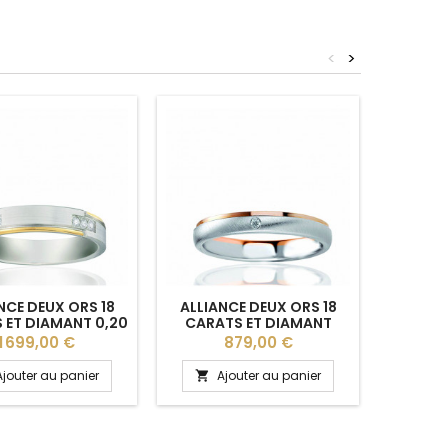
<
>
NCE DEUX ORS 18
ALLIANCE DEUX ORS 18
ALLIA
 ET DIAMANT 0,20
CARATS ET DIAMANT
CARA
"MAGDA" HUBER &
0,015 CARAT BREUNING
0,045 
Prix
Prix
P
1 699,00 €
879,00 €
KLEIN 4 MM
"CORNELIA" 3,5 MM
"ELY
Ajouter au panier
Ajouter au panier
A

