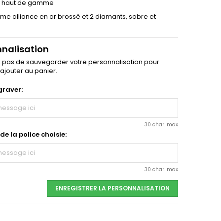
s haut de gamme
ime alliance en or brossé et 2 diamants, sobre et
nnalisation
z pas de sauvegarder votre personnalisation pour
'ajouter au panier.
graver:
30 char. max
e la police choisie:
30 char. max
ENREGISTRER LA PERSONNALISATION