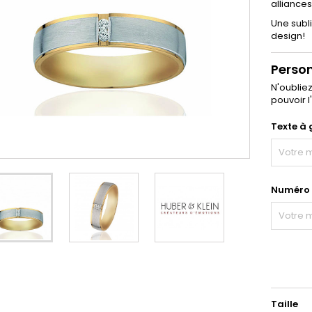
alliance
Une subl
design!
Perso
N'oublie
pouvoir l
Texte à 
Numéro d
Taille