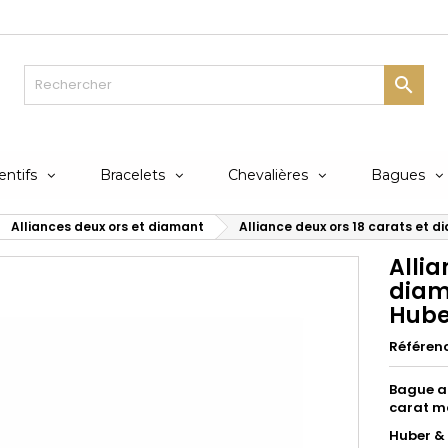

ntifs
Bracelets
Chevalières
Bagues
Alliances deux ors et diamant
Alliance deux ors 18 carats et d
Allia
diam
Hube
Référen
Bague al
carat mo
Huber & 