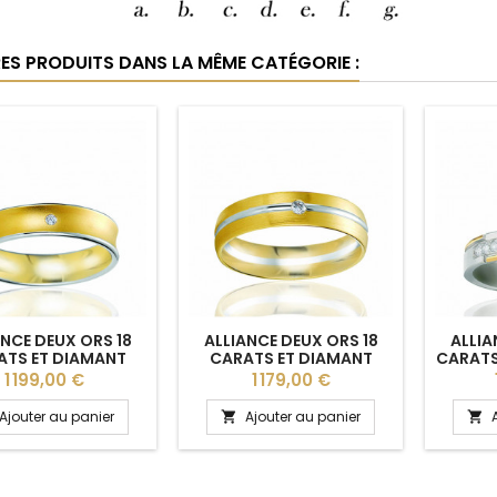
RES PRODUITS DANS LA MÊME CATÉGORIE :
ANCE DEUX ORS 18
ALLIANCE DEUX ORS 18
ALLIA
ATS ET DIAMANT
CARATS ET DIAMANT
CARATS
 CARAT BREUNING
0,030 CARAT BREUNING
CARAT 
Prix
Prix
1 199,00 €
1 179,00 €
BIANCA" 5 MM
"CYRINNE" 5 MM
Ajouter au panier
Ajouter au panier

