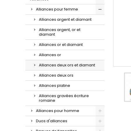
d'oreilles or et zirconium.
la sublime maille gourmette.
croix à porter au quotidien.
Alliances pour femme
Alliances argent et diamant
Alliances argent, or et
diamant
Alliances or et diamant
Alliances or
Alliances deux ors et diamant
Alliances deux ors
Alliances platine
Alliances gravées écriture
romaine
Alliances pour homme
Duos d'alliances