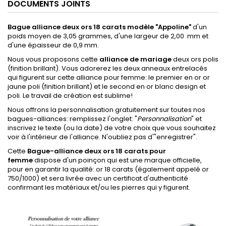
DOCUMENTS JOINTS
Bague alliance deux ors 18 carats modèle "Appoline"
d'un
poids moyen de 3,05 grammes, d'une largeur de 2,00 mm et
d'une épaisseur de 0,9 mm.
Nous vous proposons cette
alliance de mariage
deux ors polis
(finition brillant). Vous adorerez les deux anneaux entrelacés
qui figurent sur cette alliance pour femme: le premier en or or
jaune poli (finition brillant) et le second en or blanc design et
poli. Le travail de création est sublime!
Nous offrons la personnalisation gratuitement sur toutes nos
bagues-alliances: remplissez l'onglet: "
Personnalisation
" et
inscrivez le texte (ou la date) de votre choix que vous souhaitez
voir à l'intérieur de l'alliance. N'oubliez pas d'"enregistrer".
Cette
Bague-alliance deux ors 18 carats pour
femme
dispose d'un poinçon qui est une marque officielle,
pour en garantir la qualité: or 18 carats (également appelé or
750/1000) et sera livrée avec un certificat d'authenticité
confirmant les matériaux et/ou les pierres qui y figurent.