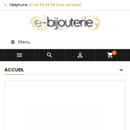
Téléphone:
01.48.09.38.08 (non surtaxé)
Menu
0



shopping_cart
ACCUEIL