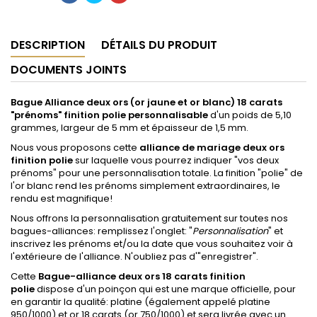
DESCRIPTION
DÉTAILS DU PRODUIT
DOCUMENTS JOINTS
Bague Alliance deux ors (or jaune et or blanc) 18 carats
"prénoms" finition polie personnalisable
d'un poids de 5,10
grammes, largeur de 5 mm et épaisseur de 1,5 mm.
Nous vous proposons cette
alliance de mariage deux ors
finition polie
sur laquelle vous pourrez indiquer "vos deux
prénoms" pour une personnalisation totale. La finition "polie" de
l'or blanc rend les prénoms simplement extraordinaires, le
rendu est magnifique!
Nous offrons la personnalisation gratuitement sur toutes nos
bagues-alliances:
remplissez l'onglet: "
Personnalisation
" et
inscrivez les prénoms et/ou la date que vous souhaitez voir à
l'extérieure de l'alliance. N'oubliez pas d'"enregistrer".
Cette
Bague-alliance deux ors 18 carats finition
polie
dispose d'un poinçon qui est une marque officielle, pour
en garantir la qualité: platine (également appelé platine
950/1000) et or 18 carats (or 750/1000)
et sera livrée avec un