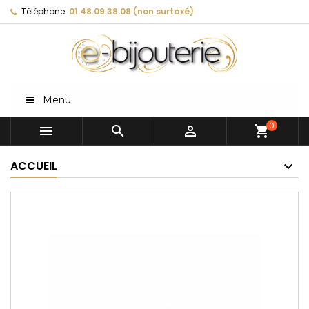
Téléphone:
01.48.09.38.08 (non surtaxé)
Menu
0



shopping_cart
ACCUEIL