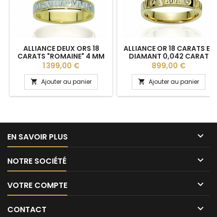
ALLIANCE DEUX ORS 18
ALLIANCE OR 18 CARATS ET
CARATS "ROMAINE" 4 MM
DIAMANT 0,042 CARAT
FINITION GIVRÉE
LUCIEN PFERTZEL
Prix
Prix
1 399,00 €
899,00 €
"ROMAINE" 4 MM
PERSONNALISABLE
Ajouter au panier
Ajouter au panier



EN SAVOIR PLUS

NOTRE SOCIÉTÉ

VOTRE COMPTE

CONTACT