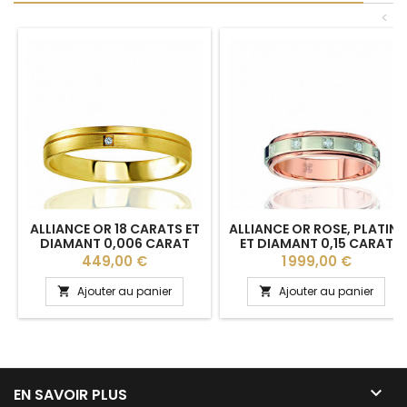
<
ALLIANCE OR 18 CARATS ET
ALLIANCE OR ROSE, PLATINE
DIAMANT 0,006 CARAT
ET DIAMANT 0,15 CARAT
BREUNING "BOEMIA" 3 MM
"CELINA" LUCIEN PFERTZEL -
Prix
Prix
449,00 €
1 999,00 €
4,5 MM
Ajouter au panier
Ajouter au panier



EN SAVOIR PLUS