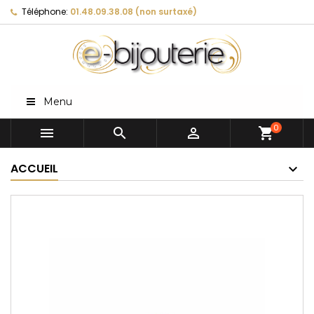
Téléphone:
01.48.09.38.08 (non surtaxé)
Menu
0



shopping_cart
ACCUEIL