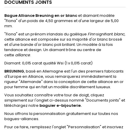
DOCUMENTS JOINTS
Bague Alliance
Breuning en
or blanc
et diamant modèle
"Fiona" d'un poids de 4,50 grammes et d'une largeur de 5,00
mm.
"Fiona" est un prénom irlandais du gaélique
Finn
signifiant
blanc
,
cette alliance est composée sur sa majorité d'or blanc brossé
et d'une bande d'or blanc poli brillant. Un modèle à la fois
tendance et design. Un diamant trône au centre de
cette
alliance
.
Diamant: 0,015 carat qualité Wsi (1 x 0,015 carat)
BREUNING
, basé en Allemagne est l'un des premiers fabricants
d'Europe en Alliance, vous remarquerez immédiatement la
rigueur "Allemande" dans la conception de cette alliance en or
pour femme qui en fait un modèle discrètement luxueux.
Vous souhaitez connaître votre tour de doigt,
cliquez
simplement sur l'onglet ci-dessus nommé "Documents joints
"
et
téléchargez notre
baguier e-bijouterie.
Nous offrons la personnalisation gratuitement sur toutes nos
bagues-alliances.
Pour ce faire, remplissez l'onglet
"Personnalisation"
et inscrivez