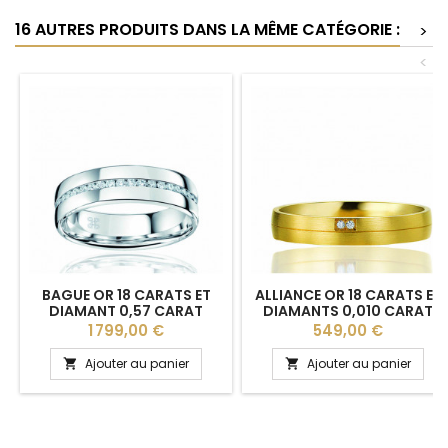
16 AUTRES PRODUITS DANS LA MÊME CATÉGORIE :
>
<
BAGUE OR 18 CARATS ET
ALLIANCE OR 18 CARATS ET
DIAMANT 0,57 CARAT
DIAMANTS 0,010 CARAT
"ELVEN" LUCIEN PFERTZEL -
BREUNING "ALINE" POUR
Prix
Prix
1 799,00 €
549,00 €
5 MM
FEMME
Ajouter au panier
Ajouter au panier

