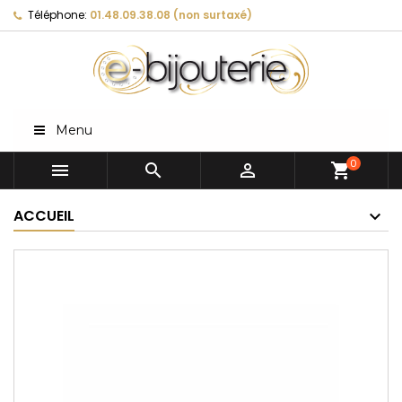
Téléphone:
01.48.09.38.08 (non surtaxé)
Menu
0



shopping_cart
ACCUEIL