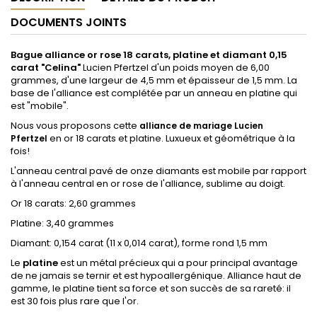
DOCUMENTS JOINTS
Bague alliance or rose 18 carats, platine et diamant 0,15
carat "Celina"
Lucien Pfertzel d'un poids moyen de 6,00
grammes, d'une largeur de 4,5 mm et épaisseur de 1,5 mm. La
base de l'alliance est complétée par un anneau en platine qui
est "mobile".
Nous vous proposons cette
alliance de mariage Lucien
en or 18 carats et platine. Luxueux et géométrique à la
Pfertzel
fois!
L'anneau central pavé de onze diamants est mobile par rapport
à l'anneau central en or rose de l'alliance, sublime au doigt.
Or 18 carats: 2,60 grammes
Platine: 3,40 grammes
Diamant: 0,154 carat (11 x 0,014 carat), forme rond 1,5 mm
Le
platine
est un métal précieux qui a pour principal avantage
de ne jamais se ternir et est hypoallergénique. Alliance haut de
gamme, le platine tient sa force et son succès de sa rareté: il
est 30 fois plus rare que l'or.