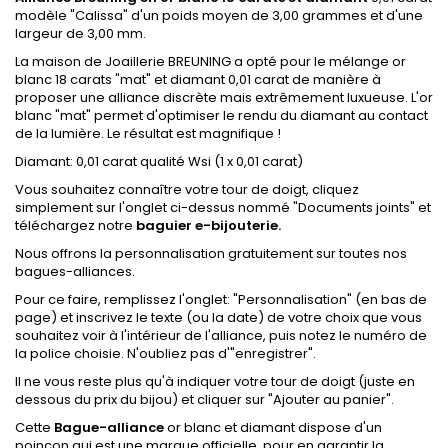
modèle "Calissa"
d'un poids moyen de 3,00 grammes et d'une
largeur de 3,00 mm.
La maison de Joaillerie BREUNING a opté pour le mélange or
blanc 18 carats "mat" et diamant 0,01 carat de manière à
proposer une alliance discrète mais extrêmement luxueuse. L'or
blanc "mat" permet d'optimiser le rendu du diamant au contact
de la lumière. Le résultat est magnifique !
Diamant: 0,01 carat qualité Wsi (1 x 0,01 carat)
Vous souhaitez connaître votre tour de doigt,
cliquez
simplement sur l'onglet ci-dessus nommé "Documents joints
"
et
téléchargez notre
baguier e-bijouterie.
Nous offrons la personnalisation gratuitement sur toutes nos
bagues-alliances.
Pour ce faire, remplissez l'onglet:
"Personnalisation"
(en bas de
page) et inscrivez le texte (ou la date) de votre choix que vous
souhaitez voir à l'intérieur de l'alliance, puis notez le numéro de
la police choisie.
N'oubliez pas d'"enregistrer".
Il ne vous reste plus qu'à indiquer votre tour de doigt (juste en
dessous du prix du bijou) et cliquer sur "Ajouter au panier".
Cette
Bague-alliance
or blanc et diamant dispose
d'un
poinçon qui est une marque officielle, pour en garantir la