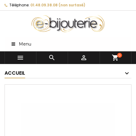
Téléphone:
01.48.09.38.08 (non surtaxé)
Menu
0



shopping_cart
ACCUEIL