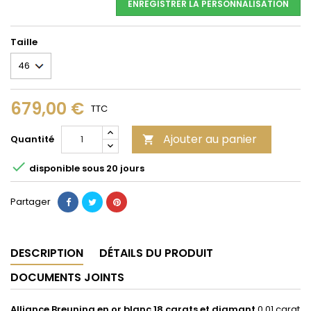
ENREGISTRER LA PERSONNALISATION
Taille
679,00 €
TTC
Ajouter au panier
Quantité


disponible sous 20 jours
Partager
DESCRIPTION
DÉTAILS DU PRODUIT
DOCUMENTS JOINTS
Alliance
Breuning en
or blanc 18 carats et diamant
0,01 carat