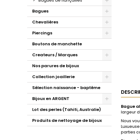
Bagues de fiançailles
Bagues
Chevalières
Piercings
Boutons de manchette
Createurs / Marques
Nos parures de bijoux
Collection joaillerie
Sélection naissance - baptême
DESCRI
Bijoux en ARGENT
Bague al
Lot des perles (Tahiti, Australie)
largeur d
Produits de nettoyage de bijoux
Nous vou
Luxueuse 
parties c