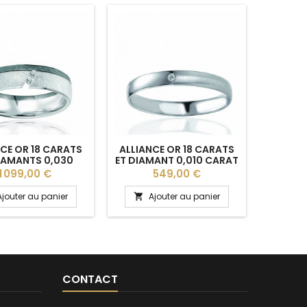
CE OR 18 CARATS
ALLIANCE OR 18 CARATS
ALLIAN
IAMANTS 0,030
ET DIAMANT 0,010 CARAT
ET DIAM
RAT BREUNING
BREUNING "ALANIS" POUR
"RAINAT
Prix
Prix
P
1 099,00 €
549,00 €
INE" POUR FEMME
FEMME
Ajouter au panier
Ajouter au panier
A


CONTACT