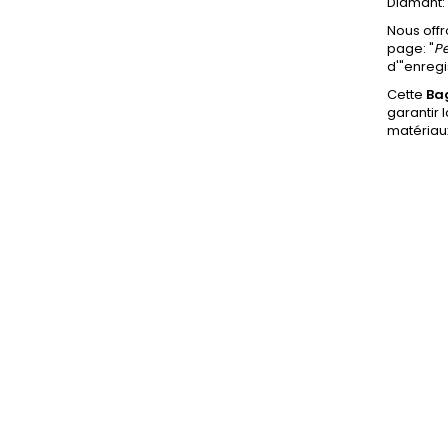
Diamant: 
Nous offr
page: "
Pe
d'"enregi
Cette
Ba
garantir 
matériaux