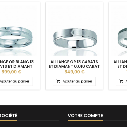
ANCE OR BLANC 18
ALLIANCE OR 18 CARATS
ALLIAN
ATS ET DIAMANT
ET DIAMANT 0,010 CARAT
ET D
 CARAT BREUNING
BREUNING "OLVIDA" POUR
CA
Prix
Prix
899,00 €
849,00 €
AUNA" - 4,5 MM
FEMME
"EMEL
Ajouter au panier
Ajouter au panier


SOCIÉTÉ
VOTRE COMPTE