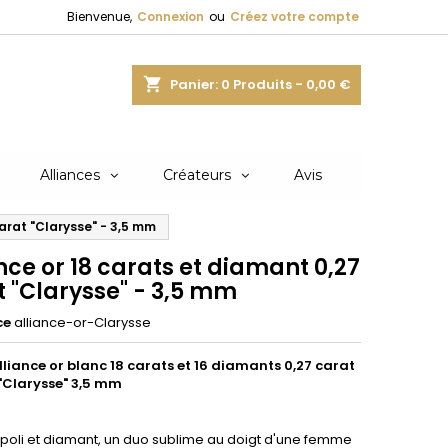
Bienvenue,
Connexion
ou
Créez votre compte
shopping_cart
Panier:
0
Produits - 0,00 €
Alliances
Créateurs
Avis
carat "Clarysse" - 3,5 mm
nce or 18 carats et diamant 0,27
t "Clarysse" - 3,5 mm
ce
alliance-or-Clarysse
liance or blanc 18 carats et 16 diamants 0,27 carat
"Clarysse" 3,5 mm
 poli et diamant, un duo sublime au doigt d'une femme