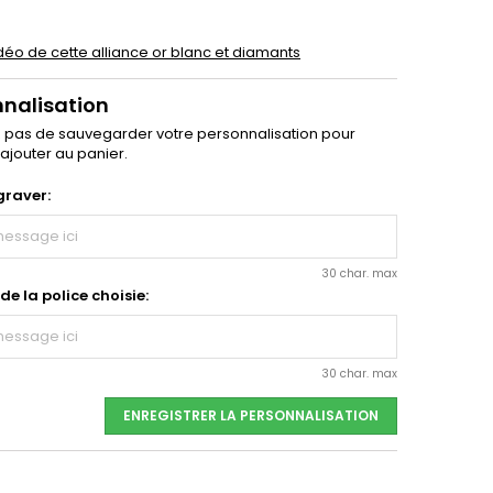
idéo de cette alliance or blanc et diamants
nnalisation
z pas de sauvegarder votre personnalisation pour
'ajouter au panier.
graver:
30 char. max
e la police choisie:
30 char. max
ENREGISTRER LA PERSONNALISATION