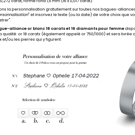
0,272 carat, forme rond 1,5 mm (16 x 0,017 carat).
ons la personnalisation gratuitement sur toutes nos bagues-alliances
rsonnalisation
" et inscrivez le texte (ou la date) de votre choix que vo
strer".
gue-alliance or blanc 18 carats et 16 diamants pour femme
dispo
la qualité: or 18 carats (également appelé or 750/1000) et sera livrée a
 et/ou les pierres qui y figurent.