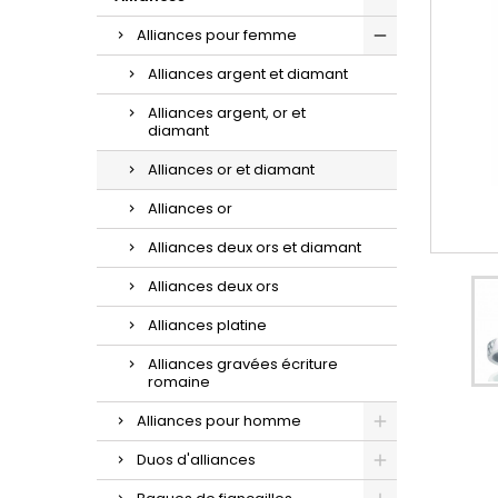
d'oreilles or et zirconium.
la sublime maille gourmette.
croix à porter au quotidien.
Alliances pour femme
Alliances argent et diamant
Alliances argent, or et
diamant
Alliances or et diamant
Alliances or
Alliances deux ors et diamant
Alliances deux ors
Alliances platine
Alliances gravées écriture
romaine
Alliances pour homme
Duos d'alliances