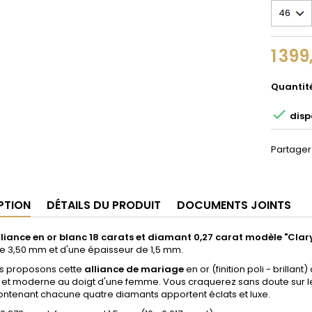
1 399
Quantit

disp
Partager
PTION
DÉTAILS DU PRODUIT
DOCUMENTS JOINTS
liance en or blanc 18 carats et diamant 0,27 carat modèle "Clar
e 3,50 mm et d'une épaisseur de 1,5 mm.
s proposons cette
alliance de mariage
en or (finition poli - brilla
et moderne au doigt d'une femme. Vous craquerez sans doute sur le 
ontenant chacune quatre diamants apportent éclats et luxe.