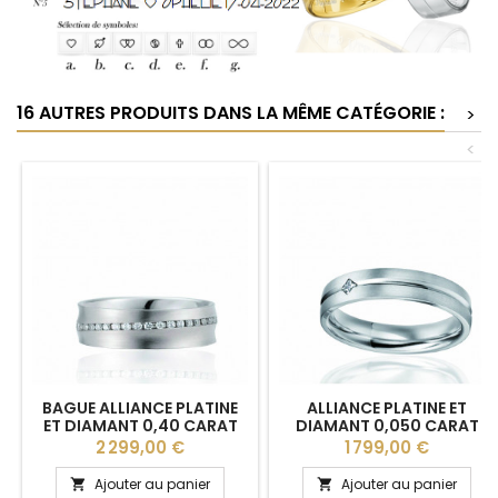
16 AUTRES PRODUITS DANS LA MÊME CATÉGORIE :
>
<
BAGUE ALLIANCE PLATINE
ALLIANCE PLATINE ET
ET DIAMANT 0,40 CARAT
DIAMANT 0,050 CARAT
"BRIANNE" BREUNING
"LUCILLIA" LUCIEN PFERTZEL
Prix
Prix
2 299,00 €
1 799,00 €
4,5 MM
Ajouter au panier
Ajouter au panier

