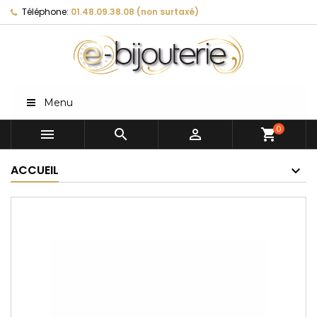
Téléphone:
01.48.09.38.08 (non surtaxé)
Menu
0



shopping_cart
ACCUEIL