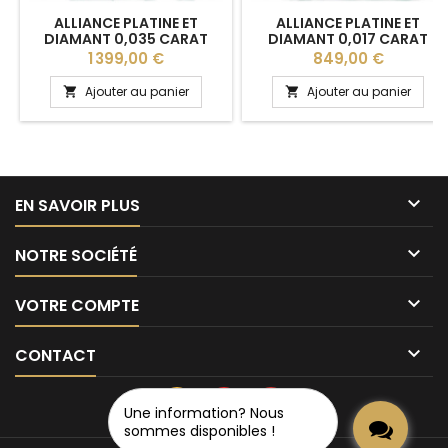
ALLIANCE PLATINE ET
ALLIANCE PLATINE ET
DIAMANT 0,035 CARAT
DIAMANT 0,017 CARAT
"KATELL" 4 MM BREUNING
BREUNING "JANICE" 6 MM
Prix
Prix
1 399,00 €
849,00 €
Ajouter au panier
Ajouter au panier



EN SAVOIR PLUS

NOTRE SOCIÉTÉ

VOTRE COMPTE

CONTACT
Une information? Nous
sommes disponibles !