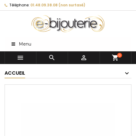
Téléphone:
01.48.09.38.08 (non surtaxé)
Menu
0



shopping_cart
ACCUEIL