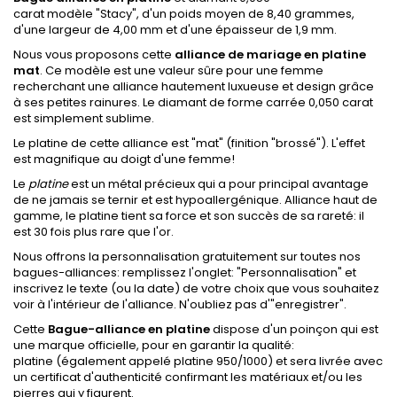
carat
modèle "Stacy", d'un poids moyen de 8,40 grammes,
d'une largeur de 4,00 mm et d'une épaisseur de 1,9 mm.
Nous vous proposons cette
alliance de mariage en platine
mat
. Ce modèle est une valeur sûre pour une femme
recherchant une alliance hautement luxueuse et design grâce
à ses petites rainures. Le diamant de forme carrée 0,050 carat
est simplement sublime.
Le platine de cette alliance est "mat" (finition "brossé"). L'effet
est magnifique au doigt d'une femme!
Le
platine
est un métal précieux qui a pour principal avantage
de ne jamais se ternir et est hypoallergénique. Alliance haut de
gamme, le platine tient sa force et son succès de sa rareté: il
est 30 fois plus rare que l'or.
Nous offrons la personnalisation gratuitement sur toutes nos
bagues-alliances: remplissez l'onglet: "Personnalisation" et
inscrivez
le texte (ou la date)
de votre choix que vous souhaitez
voir à l'intérieur de l'alliance. N'oubliez pas d'"enregistrer".
Cette
Bague-alliance en platine
dispose d'un poinçon qui est
une marque officielle, pour en garantir la qualité:
platine (également appelé platine 950/1000) et sera livrée avec
un certificat d'authenticité confirmant les matériaux et/ou les
pierres qui y figurent.