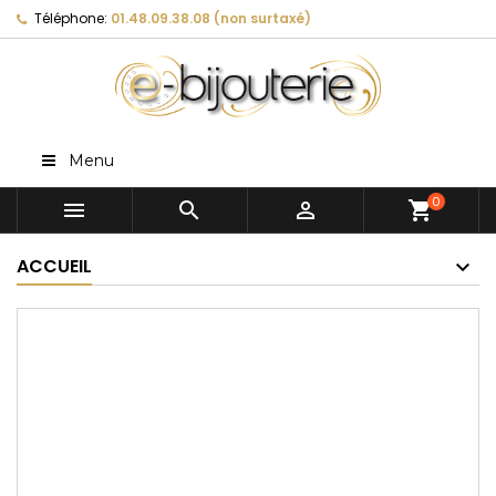
Téléphone:
01.48.09.38.08 (non surtaxé)
Menu
0



shopping_cart
ACCUEIL