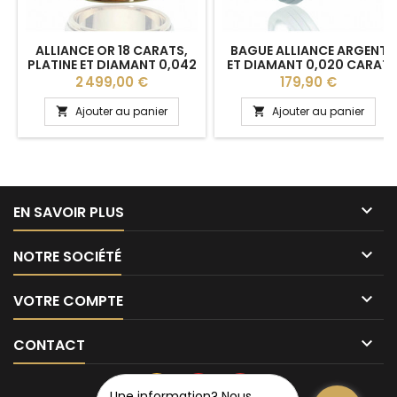
ALLIANCE OR 18 CARATS,
BAGUE ALLIANCE ARGENT
PLATINE ET DIAMANT 0,042
ET DIAMANT 0,020 CARAT
CARAT LUCIEN PFERTZEL
"AALIAH" POUR FEMME
Prix
Prix
2 499,00 €
179,90 €
"ROMAINE" 6,5 MM
PERSONNALISABLE
Ajouter au panier
Ajouter au panier



EN SAVOIR PLUS

NOTRE SOCIÉTÉ

VOTRE COMPTE

CONTACT
Une information? Nous