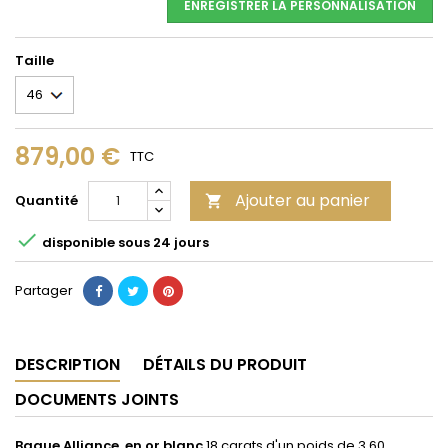
ENREGISTRER LA PERSONNALISATION
Taille
879,00 €
TTC
Ajouter au panier
Quantité


disponible sous 24 jours
Partager
DESCRIPTION
DÉTAILS DU PRODUIT
DOCUMENTS JOINTS
Bague Alliance
en
or blanc
18 carats d'un poids de 3,60