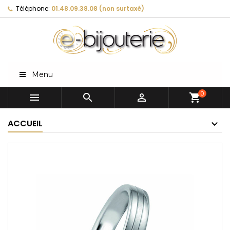
Téléphone:
01.48.09.38.08 (non surtaxé)
Menu
0



shopping_cart
ACCUEIL