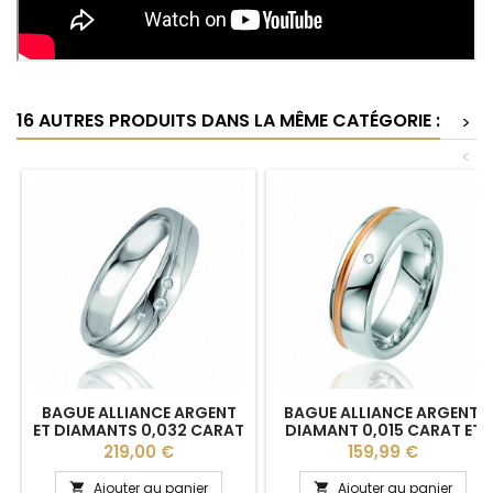
16 AUTRES PRODUITS DANS LA MÊME CATÉGORIE :
>
<
BAGUE ALLIANCE ARGENT
BAGUE ALLIANCE ARGENT,
ET DIAMANTS 0,032 CARAT
DIAMANT 0,015 CARAT ET
POUR FEMME "OSIRIS "
PLAQUÉ OR "ZAYA" POUR
Prix
Prix
219,00 €
159,99 €
FEMME
Ajouter au panier
Ajouter au panier

