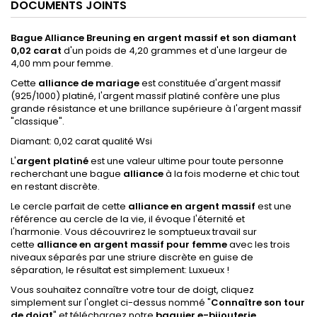
DOCUMENTS JOINTS
Bague Alliance Breuning en argent massif et son diamant
0,02 carat
d'un poids de 4,20 grammes et d'une largeur de
4,00 mm pour femme.
Cette
alliance de mariage
est constituée d'argent massif
(925/1000) platiné, l'argent massif platiné confère une plus
grande résistance et une brillance supérieure à l'argent massif
"classique".
Diamant: 0,02 carat qualité Wsi
L'
argent platiné
est une valeur ultime pour toute personne
recherchant une bague
alliance
à la fois moderne et chic tout
en restant discrète.
Le cercle parfait de cette
alliance en argent massif
est une
référence au cercle de la vie, il évoque l'éternité et
l'harmonie.
Vous découvrirez le somptueux travail sur
cette
alliance en argent massif pour femme
avec les trois
niveaux séparés par une striure discrète en guise de
séparation, le résultat est simplement: Luxueux !
Vous souhaitez connaître votre tour de doigt,
cliquez
simplement sur l'onglet ci-dessus nommé "
Connaître son tour
de doigt
"
et téléchargez notre
baguier e-bijouterie.