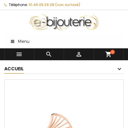
Téléphone:
01.48.09.38.08 (non surtaxé)
Menu
0



shopping_cart
ACCUEIL