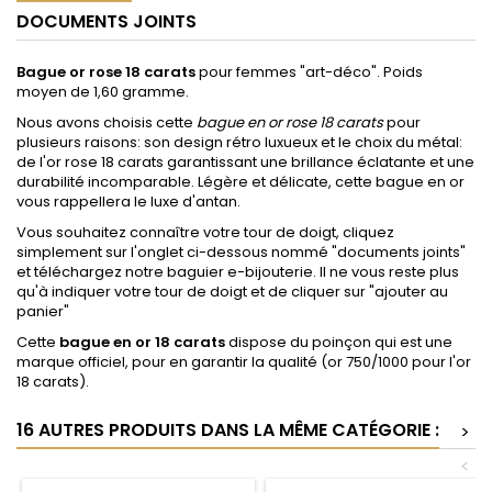
DOCUMENTS JOINTS
Bague or rose 18 carats
pour femmes "art-déco". Poids
moyen de 1,60 gramme.
Nous avons choisis cette
bague en or rose 18 carats
pour
plusieurs raisons: son design rétro luxueux et le choix du métal:
de l'or rose 18 carats garantissant une brillance éclatante et une
durabilité incomparable. Légère et délicate, cette bague en or
vous rappellera le luxe d'antan.
Vous souhaitez connaître votre tour de doigt, cliquez
simplement sur l'onglet ci-dessous nommé "documents joints"
et téléchargez notre baguier e-bijouterie. Il ne vous reste plus
qu'à indiquer votre tour de doigt et de cliquer sur "ajouter au
panier"
Cette
bague en or 18 carats
dispose du poinçon qui est une
marque officiel, pour en garantir la qualité (or 750/1000 pour l'or
18 carats).
16 AUTRES PRODUITS DANS LA MÊME CATÉGORIE :
>
<