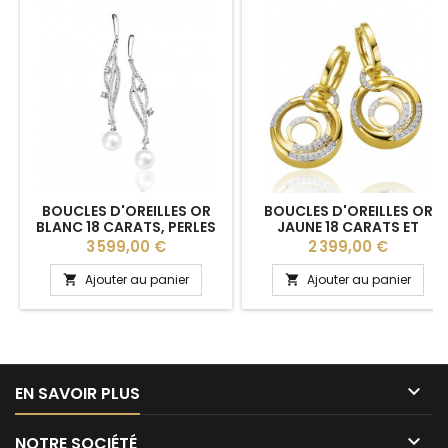
BOUCLES D'OREILLES OR
BOUCLES D'OREILLES OR
BLANC 18 CARATS, PERLES
JAUNE 18 CARATS ET
DE CULTURE ET DIAMANT
DIAMANT 0,36 CARAT
Prix
Prix
3 599,00 €
2 399,00 €
0,86 CARAT
Ajouter au panier
Ajouter au panier



EN SAVOIR PLUS

NOTRE SOCIÉTÉ