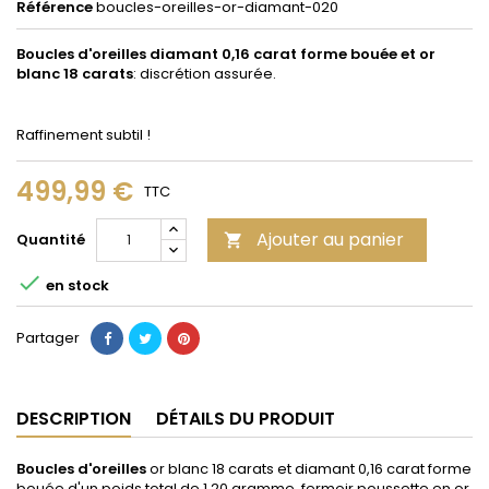
Référence
boucles-oreilles-or-diamant-020
Boucles d'oreilles diamant 0,16 carat forme bouée et or
blanc
18 carats
: discrétion assurée.
Raffinement subtil !
499,99 €
TTC
Ajouter au panier
Quantité


en stock
Partager
DESCRIPTION
DÉTAILS DU PRODUIT
Boucles d'oreilles
or blanc 18 carats et diamant 0,16 carat forme
bouée d'un poids total de 1,20 gramme, fermoir poussette en or