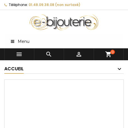
Téléphone:
01.48.09.38.08 (non surtaxé)
Menu
0



shopping_cart
ACCUEIL