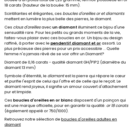
18 carats (hauteur de la bouée: 15 mm).
Scintillantes et élégantes, ces
boucles d'oreilles or et diamants
mettent en lumière la plus belle des pierres, le diamant.
Ces
clous d'oreilles
avec
un diamant
illuminent ce bijou d'une
sensualité rare. Pour les petits ou grands moments de la vie,
faites-vous plaisir avec ces boucles en or. Un bijou au design
raffiné, à porter avec le
pendentif diamant et or
assorti. La
plus précieuse des pierres pour un prix accessible ... Quelle
femme n'a jamais rêvé de se voir offrir un Diamant?
Diamant de 0,16 carats - qualité diamant GH/P1P2 (diamètre du
diamant 13 mm)
Symbole d'éternité, le
diamant
est la pierre qui répare le cœur
et purifie l'esprit de celui qui l'offre et de celle qui le reçoit. Le
diamant rend joyeux, il signifie un amour couvert d'attachement
pur et limpide.
Ces
boucles d'oreilles en or blanc
disposent d'un poinçon qui
est une marque officielle, pour en garantir la qualité:
or 18 carats
(également appelé or 750/1000).
Retrouvez notre sélection de
boucles d'oreilles adultes en
diamant