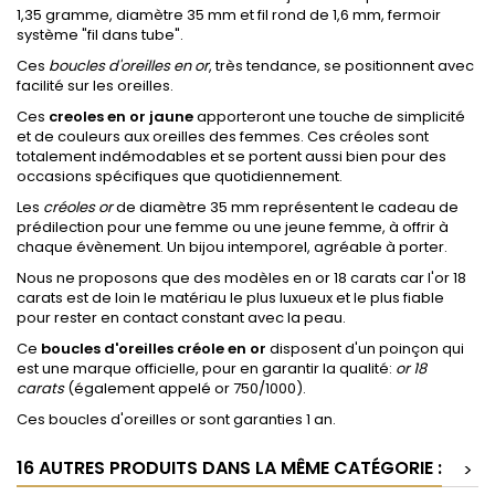
1,35 gramme, diamètre 35 mm et fil rond de 1,6 mm, fermoir
système "fil dans tube".
Ces
boucles d'oreilles en or
, très tendance, se positionnent avec
facilité sur les oreilles.
Ces
creoles en or jaune
apporteront une touche de simplicité
et de couleurs aux oreilles des femmes. Ces créoles sont
totalement indémodables et se portent aussi bien pour des
occasions spécifiques que quotidiennement.
Les
créoles or
de diamètre 35 mm représentent le cadeau de
prédilection pour une femme ou une jeune femme, à offrir à
chaque évènement. Un bijou intemporel, agréable à porter.
Nous ne proposons que des modèles en or 18 carats car l'or 18
carats est de loin le matériau le plus luxueux et le plus fiable
pour rester en contact constant avec la peau.
Ce
boucles d'oreilles créole en or
disposent d'un poinçon qui
est une marque officielle, pour en garantir la qualité:
or 18
carats
(également appelé or 750/1000).
Ces boucles d'oreilles or sont garanties 1 an.
16 AUTRES PRODUITS DANS LA MÊME CATÉGORIE :
>