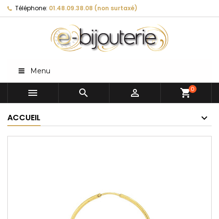
Téléphone:
01.48.09.38.08 (non surtaxé)
Menu
0



shopping_cart
ACCUEIL