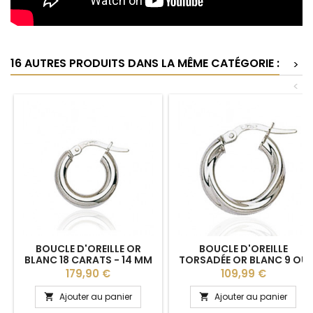
16 AUTRES PRODUITS DANS LA MÊME CATÉGORIE :
>
<
BOUCLE D'OREILLE OR
BOUCLE D'OREILLE
BLANC 18 CARATS - 14 MM
TORSADÉE OR BLANC 9 OU
18 CARATS - 15MM
Prix
Prix
179,90 €
109,99 €
Ajouter au panier
Ajouter au panier

