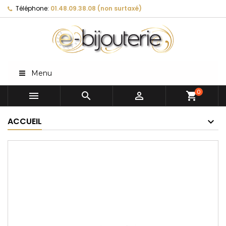
Téléphone:
01.48.09.38.08 (non surtaxé)
Menu
0



shopping_cart
ACCUEIL