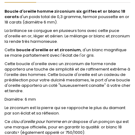
Boucle d'oreille homme zirconium
six griffes et or blanc 18
carats
d'un poids total de 0,3 gramme, fermoir poussette en or
18 carats (diamètre 6 mm).
La brillance se conjugue en plusieurs tons avec cette puce
d'oreille en or, léger et aérien. Le mélange or blanc et zirconium
la rende très harmonieuse.
Cette
boucle d'oreille or et zirconium
, d'un blanc magnifique
se marie parfaitement avec l'éclat de l'or gris.
Cette boucle d'oreille avec un zirconium de forme ronde
apportera une touche de simplicité et de raffinement extrême à
l'oreille des hommes. Cette boucle d'oreille est un cadeau de
prédilection pour votre dulciné mesdames, le port d'une boucle
d'oreille apportera un coté "luxueusement canaille" à votre cher
et tendre.
Diamètre: 6 mm
Le zirconium est la pierre qui se rapproche le plus du diamant
par son éclat et sa réflexion.
Ce
clou d'oreille pour homme en or
dispose d'un poinçon qui est
une marque officielle, pour en garantir la qualité: or blanc 18
carats> (également appelé or 750/1000).