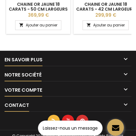
CHAINE OR JAUNE 18
CHAINE OR JAUNE 18
CARATS - 50 CM LARGEURS
CARATS - 42 CM LARGEURS
DE 0,75 À 3,2 MM
DE 0,75 À 3,2 MM
Prix
Prix
369,99 €
299,99 €
Ajouter au panier
Ajouter au panier



EN SAVOIR PLUS

NOTRE SOCIÉTÉ

VOTRE COMPTE

CONTACT
Laissez-nous un message
© Copyright 2026 www.e-bijouterie.com. All Rights Reserved.