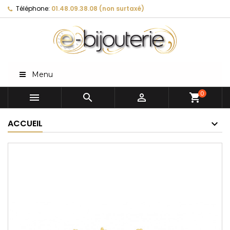
Téléphone:
01.48.09.38.08 (non surtaxé)
Menu
0



shopping_cart
ACCUEIL