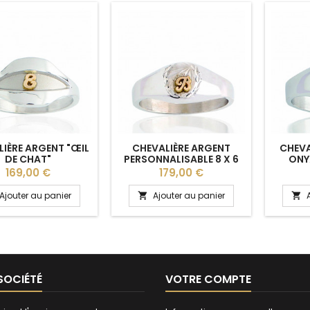
IÈRE ARGENT "ŒIL
CHEVALIÈRE ARGENT
CHEVA
DE CHAT"
PERSONNALISABLE 8 X 6
ONY
NNALISABLE POUR
MM POUR FEMME
F
Prix
Prix
169,00 €
179,00 €
FEMME
Ajouter au panier
Ajouter au panier


SOCIÉTÉ
VOTRE COMPTE