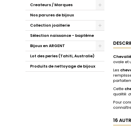
Createurs / Marques
Nos parures de bijoux
Collection joaillerie
Sélection naissance - baptême
DESCRI
Bijoux en ARGENT
Lot des perles (Tahiti, Australie)
Chevaliè
ovale
et 
Produits de nettoyage de bijoux
Les
cheva
remplisse
parfaite
Cette
ch
qualité:
a
Pour conn
connaître
16 AUT