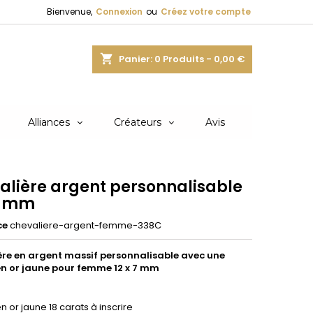
Bienvenue,
Connexion
ou
Créez votre compte
shopping_cart
Panier:
0
Produits - 0,00 €
Alliances
Créateurs
Avis
alière argent personnalisable
 7 mm
ce
chevaliere-argent-femme-338C
re en argent massif personnalisable avec une
 en or jaune pour femme 12 x 7 mm
 en or jaune 18 carats à inscrire