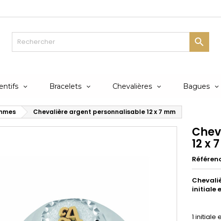

ntifs
Bracelets
Chevalières
Bagues
emmes
Chevalière argent personnalisable 12 x 7 mm
Chev
12 x
Référen
Chevaliè
initiale
1 initiale