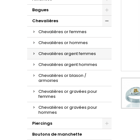
d'oreilles or et zirconium.
la sublime maille gourmette.
croix à porter au quotidien.
Bagues
Chevalières
Chevalières or femmes
Chevalières or hommes
Chevalières argent femmes
Chevalières argent hommes
Chevalières or blason /
armoiries
Chevalières or gravées pour
femmes
Chevalières or gravées pour
hommes
Piercings
Boutons de manchette