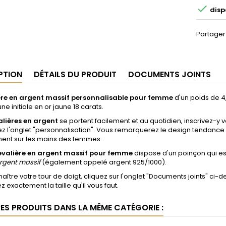

dispo
Partager
PTION
DÉTAILS DU PRODUIT
DOCUMENTS JOINTS
re en argent massif personnalisable pour femme
d'un poids de 
une initiale en or jaune 18 carats.
lières en argent
se portent facilement et au quotidien, inscrivez-y vo
z l'onglet "personnalisation". Vous remarquerez le design tendance 
ment sur les mains des femmes.
evalière en argent massif pour femme
dispose
d'un poinçon qui es
rgent massif
(également appelé argent 925/1000).
aître votre tour de doigt, cliquez sur l'onglet "Documents joints
" ci-d
z exactement la taille qu'il vous faut.
RES PRODUITS DANS LA MÊME CATÉGORIE :