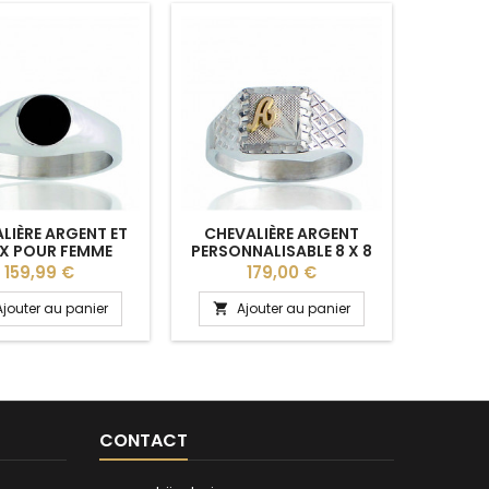
LIÈRE ARGENT ET
CHEVALIÈRE ARGENT
CHEV
X POUR FEMME
PERSONNALISABLE 8 X 8
PERSON
ORME RONDE
MM POUR FEMME
MM 
Prix
Prix
159,99 €
179,00 €
Ajouter au panier
Ajouter au panier
A


CONTACT