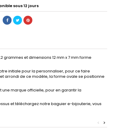
nible sous 12 jours
4,2 grammes et dimensions 12 mm x 7 mm forme
tre initiale pour la personnaliser, pour ce faire
et arrondi de ce modèle, la forme ovale se positionne
t une marque officielle, pour en garantir la
essus et téléchargez notre baguier e-bijouterie, vous
<
>