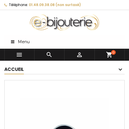
Téléphone:
01.48.09.38.08 (non surtaxé)
Menu
0



shopping_cart
ACCUEIL