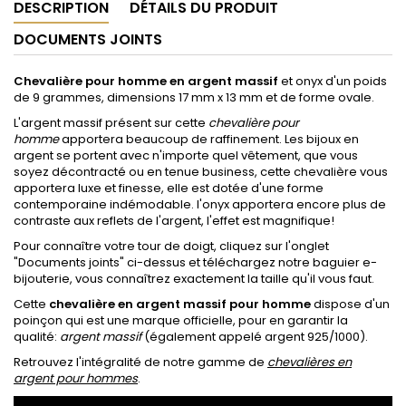
DESCRIPTION
DÉTAILS DU PRODUIT
DOCUMENTS JOINTS
Chevalière pour homme en argent massif
et onyx
d'un poids
de 9 grammes, dimensions 17 mm x 13 mm et de forme ovale.
L'argent massif présent sur cette
chevalière pour
homme
apportera beaucoup de raffinement. Les bijoux en
argent se portent avec n'importe quel vêtement, que vous
soyez décontracté ou en tenue business, cette chevalière vous
apportera luxe et finesse, elle est dotée d'une forme
contemporaine indémodable. l'onyx apportera encore plus de
contraste aux reflets de l'argent, l'effet est magnifique!
Pour connaître votre tour de doigt, cliquez sur l'onglet
"Documents joints
" ci-dessus et téléchargez notre baguier e-
bijouterie, vous connaîtrez exactement la taille qu'il vous faut.
Cette
chevalière en argent massif pour homme
dispose
d'un
poinçon qui est une marque officielle, pour en garantir la
qualité:
argent massif
(également appelé argent 925/1000).
Retrouvez l'intégralité de notre gamme de
chevalières en
argent pour hommes
.