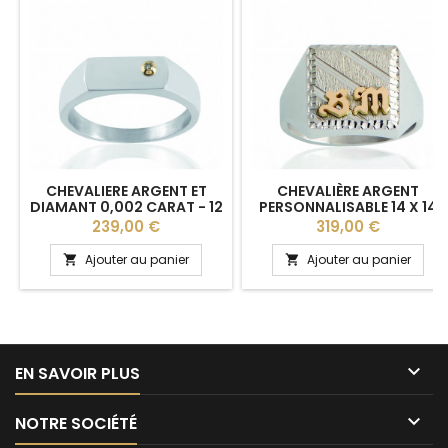
CHEVALIERE ARGENT ET
CHEVALIÈRE ARGENT
DIAMANT 0,002 CARAT - 12
PERSONNALISABLE 14 X 14
X 5,5 MM
MM POUR HOMME
Prix
Prix
239,00 €
319,00 €
Ajouter au panier
Ajouter au panier



EN SAVOIR PLUS

NOTRE SOCIÉTÉ