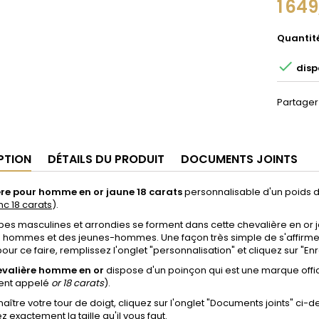
1 64
Quantit

dispo
Partager
PTION
DÉTAILS DU PRODUIT
DOCUMENTS JOINTS
re pour homme en or jaune 18 carats
personnalisable
d'un poids 
nc 18 carats
)
.
es masculines et arrondies se forment dans cette chevalière en or jau
 hommes et des jeunes-hommes. Une façon très simple de s'affirmer tou
, pour ce faire, remplissez l'onglet "personnalisation"
et cliquez sur "En
evalière homme en or
dispose d'un poinçon qui est une marque offici
ent appelé
or 18 carats
).
aître votre tour de doigt, cliquez sur l'onglet "Documents joints" ci-
z exactement la taille qu'il vous faut.