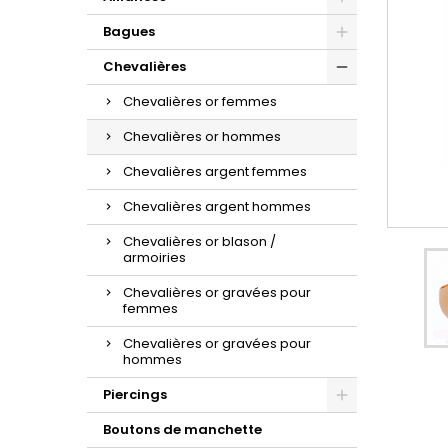
d'oreilles or et zirconium.
la sublime maille gourmette.
croix à porter au quotidien.
Bagues
Chevalières
Chevalières or femmes
Chevalières or hommes
Chevalières argent femmes
Chevalières argent hommes
Chevalières or blason /
armoiries
Chevalières or gravées pour
femmes
Chevalières or gravées pour
hommes
Piercings
Boutons de manchette