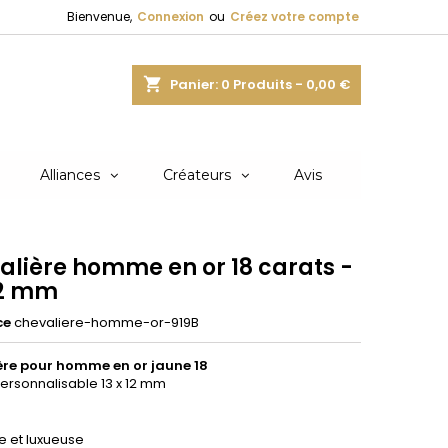
Bienvenue,
Connexion
ou
Créez votre compte
shopping_cart
Panier:
0
Produits - 0,00 €
Alliances
Créateurs
Avis
alière homme en or 18 carats -
12 mm
ce
chevaliere-homme-or-919B
ère pour homme en or jaune 18
ersonnalisable 13 x 12 mm
e et luxueuse