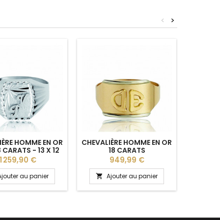
<
>
IÈRE HOMME EN OR
CHEVALIÈRE HOMME EN OR
CHEVALI
8 CARATS - 13 X 12
18 CARATS
MM
PERSONN
Prix
Prix
P
1 259,90 €
949,99 €
Ajouter au panier
Ajouter au panier
A

