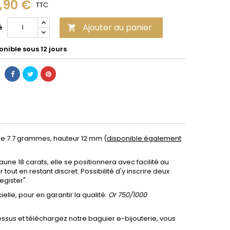
9,90 €
TTC
Ajouter au panier
é

nible sous 12 jours
de 7.7 grammes, hauteur 12 mm
(
disponible également
ne 18 carats, elle se positionnera avec facilité au
t en restant discret. Possibilité d'y inscrire deux
register"
.
elle, pour en garantir la qualité:
Or 750/1000
dessus et téléchargez notre baguier e-bijouterie, vous