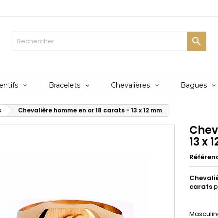

ntifs
Bracelets
Chevalières
Bagues
s
Chevalière homme en or 18 carats - 13 x 12 mm
Chev
13 x 
Référen
Chevali
carats
p
Masculin