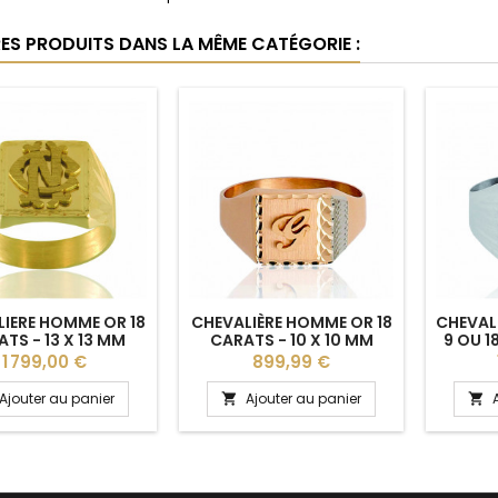
RES PRODUITS DANS LA MÊME CATÉGORIE :
IERE HOMME OR 18
CHEVALIÈRE HOMME OR 18
CHEVAL
TS - 13 X 13 MM
CARATS - 10 X 10 MM
9 OU 1
Prix
Prix
1 799,00 €
899,99 €
Ajouter au panier
Ajouter au panier

