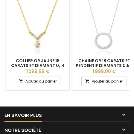
COLLIER OR JAUNE 18
CHAINE OR 18 CARATS ET
CARATS ET DIAMANT 0,14
PENDENTIF DIAMANTS 0,50
CARAT
CARAT
Prix
Prix
1 099,99 €
1 999,00 €
Ajouter au panier
Ajouter au panier



EN SAVOIR PLUS

NOTRE SOCIÉTÉ