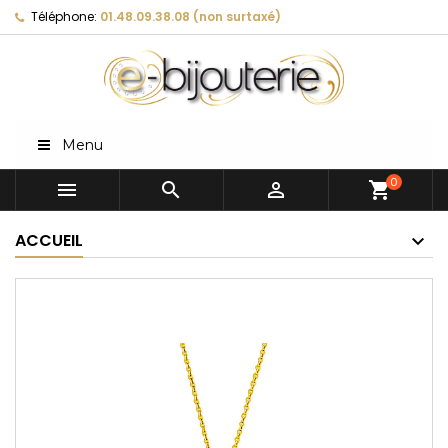
Téléphone:
01.48.09.38.08 (non surtaxé)
Menu
0



shopping_cart
ACCUEIL