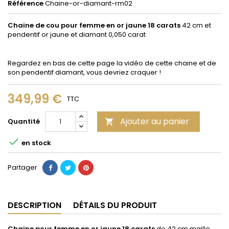
Référence
Chaine-or-diamant-rm02
Chaine de cou pour femme en or jaune 18 carats
42 cm et
pendentif or jaune et diamant 0,050 carat
Regardez en bas de cette page la vidéo de cette chaine et de
son pendentif diamant, vous devriez craquer !
349,99 €
TTC
Ajouter au panier
Quantité


en stock
Partager
DESCRIPTION
DÉTAILS DU PRODUIT
Chaine pour femme en or jaune 18 carats
de 42 cm maille