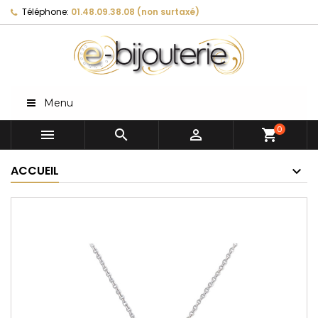
Téléphone:
01.48.09.38.08 (non surtaxé)
Menu
0



shopping_cart
ACCUEIL