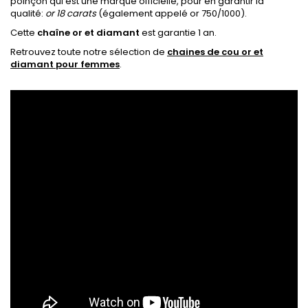
poinçon qui est une marque officielle, pour en garantir la
qualité:
or 18 carats
(également appelé or 750/1000).
Cette
chaîne or et diamant
est garantie 1 an.
Retrouvez toute notre sélection de
chaines de cou or et
diamant pour femmes
.