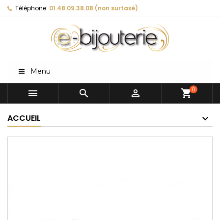
Téléphone:
01.48.09.38.08 (non surtaxé)
Menu
0



shopping_cart
ACCUEIL