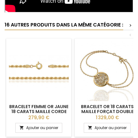
16 AUTRES PRODUITS DANS LA MÊME CATÉGORIE :
>
<
BRACELET FEMME OR JAUNE
BRACELET OR 18 CARATS
18 CARATS MAILLE CORDE
MAILLE FORÇAT DOUBLE
18 CM
"SOIE D'OR" SANLYS
Prix
Prix
279,90 €
1 329,00 €
JOAILLERIE
Ajouter au panier
Ajouter au panier

