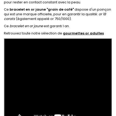
pour rester en contact constant avec la peau.
Ce
bracelet en or jaune "grain de café"
dispose d'un poinçon
qui est une marque officielle, pour en garantir la qualité:
or 18
carats
(également appelé or 750/1000).
Ce
bracelet en or jaune
est garanti 1 an.
Retrouvez toute notre sélection de
gourmettes or adultes