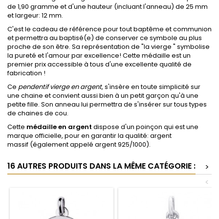
de 1,90 gramme et d'une hauteur (incluant l'anneau) de 25 mm
et largeur: 12 mm.
C'est le cadeau de référence pour tout baptême et communion
et permettra au baptisé(e) de conserver ce symbole au plus
proche de son être.
Sa représentation de "la vierge " symbolise
la pureté et l'amour par excellence! Cette médaille est un
premier prix accessible à tous d'une excellente qualité de
fabrication !
Ce
pendentif vierge en argent
, s'insère en toute simplicité sur
une chaine et convient aussi bien à un petit garçon qu'à une
petite fille. Son anneau lui permettra de s'insérer sur tous types
de chaines de cou.
Cette
médaille en argent
dispose
d'un poinçon qui est une
marque officielle, pour en garantir la qualité: argent
massif
(également appelé argent 925/1000).
16 AUTRES PRODUITS DANS LA MÊME CATÉGORIE :
>
<