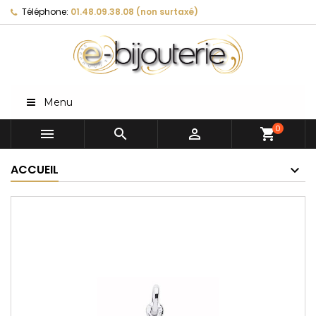
Téléphone:
01.48.09.38.08 (non surtaxé)
Menu
0



shopping_cart
ACCUEIL