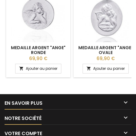
MEDAILLE ARGENT "ANGE"
MEDAILLE ARGENT "ANGE"
RONDE
OVALE
Prix
Prix
69,90 €
69,90 €
Ajouter au panier
Ajouter au panier



EN SAVOIR PLUS

NOTRE SOCIÉTÉ

VOTRE COMPTE