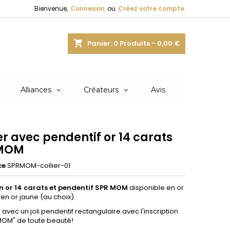
Bienvenue,
Connexion
ou
Créez votre compte
shopping_cart
Panier:
0
Produits - 0,00 €
Alliances
Créateurs
Avis
er avec pendentif or 14 carats
 MOM
ce
SPRMOM-collier-01
en or 14 carats et pendentif SPR MOM
disponible en or
en or jaune (au choix).
r avec un joli pendentif rectangulaire avec l'inscription
OM" de toute beauté!