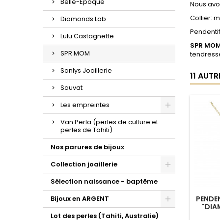
Belle-Epoque
Nous avon
Collier: m
Diamonds Lab
Pendentif
Lulu Castagnette
SPR MO
SPR MOM
tendresse
Sanlys Joaillerie
11 AUT
Sauvat
Les empreintes
Van Perla (perles de culture et
perles de Tahiti)
Nos parures de bijoux
Collection joaillerie
Sélection naissance - baptême
Bijoux en ARGENT
PENDEN
"DIA
Lot des perles (Tahiti, Australie)