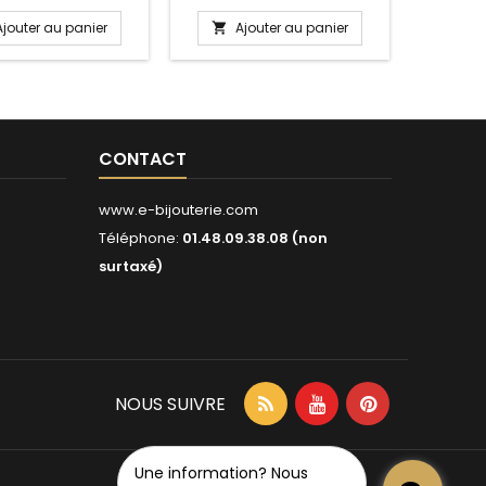
Ajouter au panier
Ajouter au panier
A


CONTACT
www.e-bijouterie.com
Téléphone:
01.48.09.38.08 (non
surtaxé)
NOUS SUIVRE
Une information? Nous