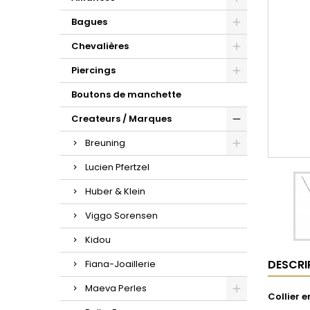
d'oreilles or et zirconium.
la sublime maille gourmette.
croix à porter au quotidien.
Bagues
Chevalières
Piercings
Boutons de manchette
Createurs / Marques
Breuning
Lucien Pfertzel
Huber & Klein
Viggo Sorensen
Kidou
DESCRI
Fiana-Joaillerie
Maeva Perles
Collier 