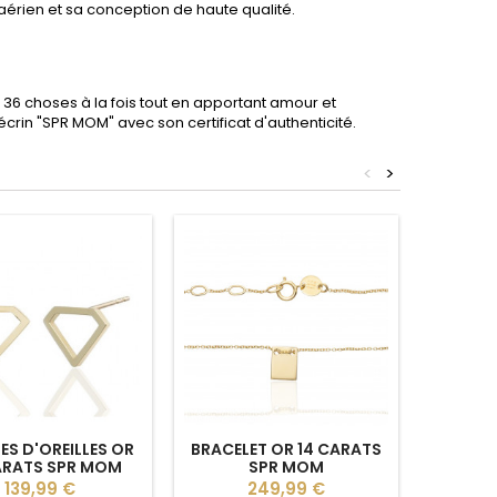
érien et sa conception de haute qualité.
36 choses à la fois tout en apportant amour et
écrin "SPR MOM" avec son certificat d'authenticité.
<
>
S D'OREILLES OR
BRACELET OR 14 CARATS
COLLIER
ARATS SPR MOM
SPR MOM
OR 14 
Prix
Prix
139,99 €
249,99 €