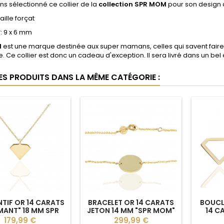
s sélectionné ce collier de la
collection SPR MOM
pour son design a
aille forçat
: 9 x 6 mm
M
est une marque destinée aux super mamans, celles qui savent faire 
. Ce collier est donc un cadeau d'exception. Il sera livré dans un bel 
RES PRODUITS DANS LA MÊME CATÉGORIE :
TIF OR 14 CARATS
BRACELET OR 14 CARATS
BOUCLE
MANT" 18 MM SPR
JETON 14 MM "SPR MOM"
14 C
MOM
Prix
Prix
179,99 €
299,99 €