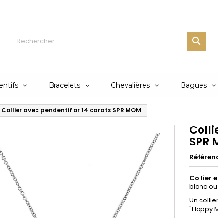

ntifs
Bracelets
Chevalières
Bagues
Collier avec pendentif or 14 carats SPR MOM
Colli
SPR
Référen
Collier 
blanc ou 
Un collie
"Happy M