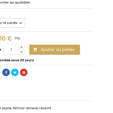
porter au quotidien
00 €
TTC
Ajouter au panier
é

onible sous 20 jours
r jaune, fermoir anneau ressort.