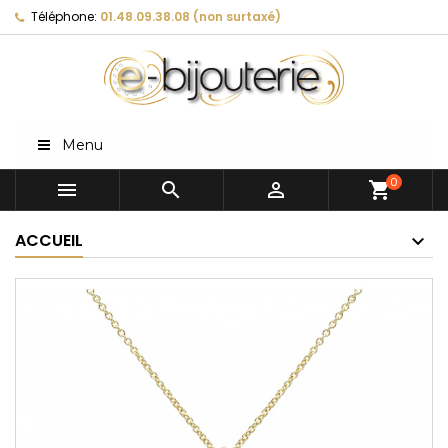
Téléphone:
01.48.09.38.08 (non surtaxé)
Menu
0



shopping_cart
ACCUEIL