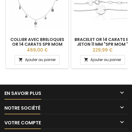
COLLIER AVEC BRELOQUES
BRACELET OR 14 CARATS ET
OR 14 CARATS SPR MOM
JETON 11 MM "SPR MOM "
Prix
Prix
469,00 €
229,99 €
Ajouter au panier
Ajouter au panier



EN SAVOIR PLUS

NOTRE SOCIÉTÉ

VOTRE COMPTE