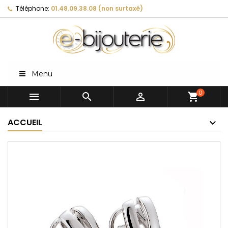
Téléphone:
01.48.09.38.08 (non surtaxé)
Menu
0



shopping_cart
ACCUEIL