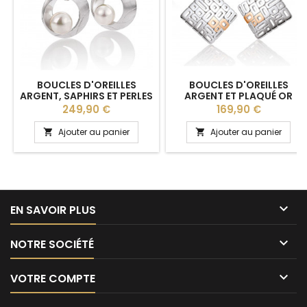
BOUCLES D'OREILLES
BOUCLES D'OREILLES
ARGENT, SAPHIRS ET PERLES
ARGENT ET PLAQUÉ OR
DE CULTURE BREUNING
JAUNE BREUNING
Prix
Prix
249,90 €
169,90 €
Ajouter au panier
Ajouter au panier



EN SAVOIR PLUS

NOTRE SOCIÉTÉ

VOTRE COMPTE